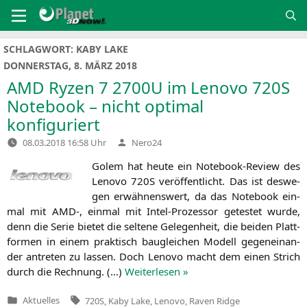
Zum
Inhalt
springen
SCHLAGWORT:
KABY LAKE
DONNERSTAG, 8. MÄRZ 2018
AMD
Ryzen 7
2700U
im Lenovo
720S
Notebook – nicht optimal
konfiguriert
Verfasst
08.03.2018 16:58 Uhr
Nero24
von
Golem hat heu­te ein Note­book-Review des
Leno­vo
720S
ver­öf­fent­licht. Das ist des­we­
gen erwäh­nens­wert, da das Note­book ein­
mal mit
AMD
‑, ein­mal mit Intel-Pro­zes­sor getes­tet wur­de,
denn die Serie bie­tet die sel­te­ne Gele­gen­heit, die bei­den Platt­
for­men in einem prak­tisch bau­glei­chen Modell gegen­ein­an­
der antre­ten zu las­sen. Doch Leno­vo macht dem einen Strich
durch die Rech­nung. (…)
Wei­ter­le­sen »
Tags:
Aktuelles
720S
,
Kaby Lake
,
Lenovo
,
Raven Ridge
Veröffentlicht