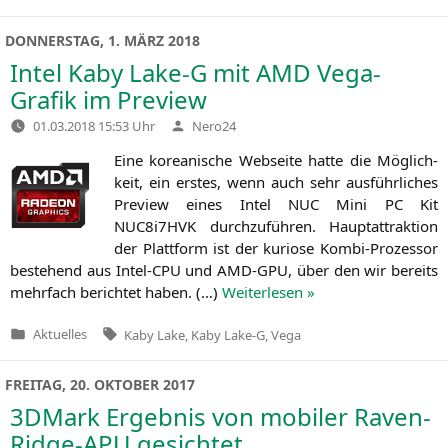
in
DONNERSTAG, 1. MÄRZ 2018
Intel Kaby Lake‑G mit
AMD
Vega-
Grafik im Preview
Verfasst
01.03.2018 15:53 Uhr
Nero24
von
Eine korea­ni­sche Web­sei­te hat­te die Mög­lich­
keit, ein ers­tes, wenn auch sehr aus­führ­li­ches
Pre­view eines Intel
NUC
Mini
PC
Kit
NUC8i7HVK durch­zu­füh­ren. Haupt­at­trak­ti­on
der Platt­form ist der kurio­se Kom­bi-Pro­zes­sor
bestehend aus Intel-CPU und
AMD-GPU
, über den wir bereits
mehr­fach berich­tet haben. (…)
Wei­ter­le­sen »
Tags:
Aktuelles
Kaby Lake
,
Kaby Lake-G
,
Vega
Veröffentlicht
in
FREITAG, 20. OKTOBER 2017
3DMark Ergebnis von mobiler Raven-
Ridge-APU gesichtet