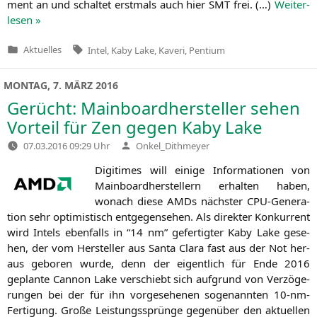
ment an und schal­tet erst­mals auch hier
SMT
frei. (…)
Wei­ter­
le­sen »
Tags:
Aktuelles
Intel
,
Kaby Lake
,
Kaveri
,
Pentium
Veröffentlicht
in
MONTAG, 7. MÄRZ 2016
Gerücht: Mainboardhersteller sehen
Vorteil für Zen gegen Kaby Lake
Verfasst
07.03.2016 09:29 Uhr
Onkel_Dithmeyer
von
Digi­ti­mes will eini­ge Infor­ma­tio­nen von
Main­board­her­stel­lern erhal­ten haben,
wonach die­se AMDs nächs­ter CPU-Gene­ra­
ti­on sehr opti­mis­tisch ent­ge­gen­se­hen. Als direk­ter Kon­kur­rent
wird Intels eben­falls in “14 nm” gefer­tig­ter Kaby Lake gese­
hen, der vom Her­stel­ler aus San­ta Cla­ra fast aus der Not her­
aus gebo­ren wur­de, denn der eigent­lich für Ende 2016
geplan­te Can­non Lake ver­schiebt sich auf­grund von Ver­zö­ge­
run­gen bei der für ihn vor­ge­se­he­nen soge­nann­ten 10-nm-
Fer­ti­gung. Gro­ße Leis­tungs­sprün­ge gegen­über den aktu­el­len