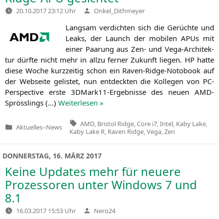
Verfasst
20.10.2017 23:12 Uhr
Onkel_Dithmeyer
von
Lang­sam ver­dich­ten sich die Gerüch­te und
Leaks, der Launch der mobi­len APUs mit
einer Paa­rung aus Zen- und Vega-Archi­tek­
tur dürf­te nicht mehr in all­zu fer­ner Zukunft lie­gen.
HP
hat­te
die­se Woche kurz­zei­tig schon ein Raven-Ridge-Noto­book auf
der Web­sei­te gelis­tet, nun ent­deck­ten die Kol­le­gen von PC-
Per­spec­ti­ve ers­te 3DMar­k11-Ergeb­nis­se des neu­en AMD-
Spröss­lings (…)
Wei­ter­le­sen »
Tags:
AMD
,
Bristol Ridge
,
Core i7
,
Intel
,
Kaby Lake
,
Aktuelles
–
News
Veröffentlicht
Kaby Lake R
,
Raven Ridge
,
Vega
,
Zen
in
DONNERSTAG, 16. MÄRZ 2017
Keine Updates mehr für neuere
Prozessoren unter Windows 7 und
8.1
Verfasst
16.03.2017 15:53 Uhr
Nero24
von