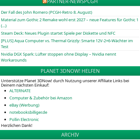
PARTNER-NEWS
PCGH
Der Fall des John Romero (PCGH-Retro 8. August)
Material zum Gothic 2 Remake wohl erst 2027 – neue Features für Gothic 1
(…)
Steam Deck: Neues Plugin startet Spiele per Diskette und NFC
[PLUS] Aqua Computer vs. Thermal Grizzly: Smarte 12V-2×6-Wächter im
Test
Nvidia DGX Spark: Lüfter stoppen ohne Display – Nvidia nennt
Workarounds
PLANET 3DNOW! HELFEN
Unterstütze Planet 3DNow! durch Nutzung unserer Affiliate Links bei
Deinem nächsten Einkauf:
ALTERNATE
Computer & Zubehör bei Amazon
eBay (Werbung)
notebooksbilliger.de
Pollin Electronic
Herzlichen Dank!
ARCHIV