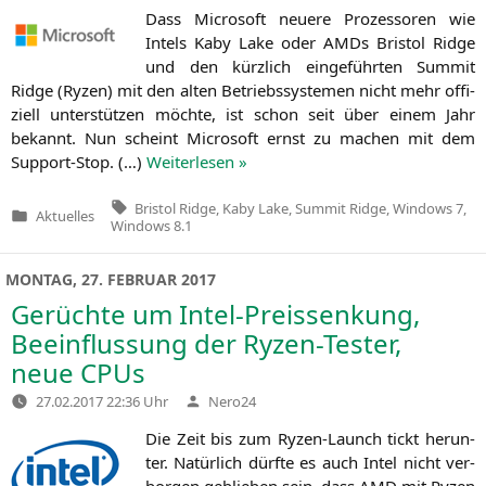
Dass Micro­soft neue­re Pro­zes­so­ren wie
Intels Kaby Lake oder AMDs Bris­tol Ridge
und den kürz­lich ein­ge­führ­ten Sum­mit
Ridge (Ryzen) mit den alten Betriebs­sys­te­men nicht mehr offi­
zi­ell unter­stüt­zen möch­te, ist schon seit über einem Jahr
bekannt. Nun scheint Micro­soft ernst zu machen mit dem
Sup­port-Stop. (…)
Wei­ter­le­sen »
Tags:
Bristol Ridge
,
Kaby Lake
,
Summit Ridge
,
Windows 7
,
Aktuelles
Veröffentlicht
Windows 8.1
in
MONTAG, 27. FEBRUAR 2017
Gerüchte um Intel-Preissenkung,
Beeinflussung der Ryzen-Tester,
neue CPUs
Verfasst
27.02.2017 22:36 Uhr
Nero24
von
Die Zeit bis zum Ryzen-Launch tickt her­un­
ter. Natür­lich dürf­te es auch Intel nicht ver­
bor­gen geblie­ben sein, dass
AMD
mit Ryzen