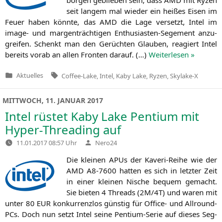
seit lan­gem mal wie­der ein hei­ßes Eisen im
Feu­er haben könn­te, das
AMD
die Lage ver­setzt, Intel im
image- und mar­gen­träch­ti­gen Enthu­si­as­ten-Sege­ment anzu­
grei­fen. Schenkt man den Gerüch­ten Glau­ben, reagiert Intel
bereits vor­ab an allen Fron­ten dar­auf. (…)
Wei­ter­le­sen »
Tags:
Aktuelles
Coffee-Lake
,
Intel
,
Kaby Lake
,
Ryzen
,
Skylake-X
Veröffentlicht
in
MITTWOCH, 11. JANUAR 2017
Intel rüstet Kaby Lake Pentium mit
Hyper-Threading auf
Verfasst
11.01.2017 08:57 Uhr
Nero24
von
Die klei­nen APUs der Kaveri-Rei­he wie der
AMD
A8-7600
hat­ten es sich in letz­ter Zeit
in einer klei­nen Nische bequem gemacht.
Sie bie­ten 4 Threads (
2M
/
4T
) und waren mit
unter 80
EUR
kon­kur­renz­los güns­tig für Office- und All­round-
PCs. Doch nun setzt Intel sei­ne Pen­ti­um-Serie auf die­ses Seg­