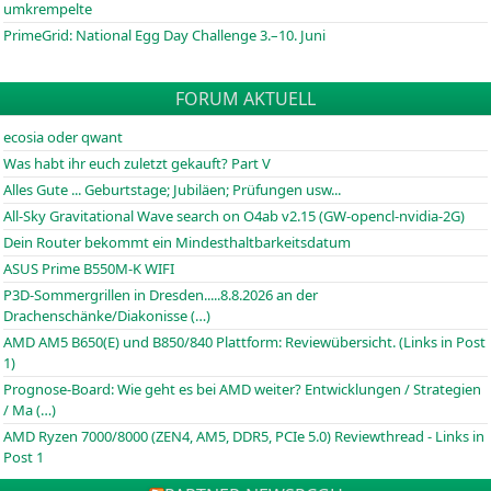
umkrempelte
PrimeGrid: National Egg Day Challenge 3.–10. Juni
FORUM AKTUELL
ecosia oder qwant
Was habt ihr euch zuletzt gekauft? Part V
Alles Gute ... Geburtstage; Jubiläen; Prüfungen usw...
All-Sky Gravitational Wave search on O4ab v2.15 (GW-opencl-nvidia-2G)
Dein Router bekommt ein Mindesthaltbarkeitsdatum
ASUS Prime B550M-K WIFI
P3D-Sommergrillen in Dresden.....8.8.2026 an der
Drachenschänke/Diakonisse (…)
AMD AM5 B650(E) und B850/840 Plattform: Reviewübersicht. (Links in Post
1)
Prognose-Board: Wie geht es bei AMD weiter? Entwicklungen / Strategien
/ Ma (…)
AMD Ryzen 7000/8000 (ZEN4, AM5, DDR5, PCIe 5.0) Reviewthread - Links in
Post 1