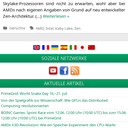
Sky­la­ke-Pro­zes­so­ren sind nicht zu erwar­ten, wohl aber bei
AMDs nach eige­nen Anga­ben von Grund auf neu ent­wi­ckel­ter
Zen-Archi­tek­tur. (…)
Wei­ter­le­sen »
Tags:
Gerüchte
AMD
,
Intel
,
Kaby Lake
,
Zen
Veröffentlicht
in
SOZIALE NETZWERKE
AKTUELLE ARTIKEL
PrimeGrid: World Snake Day 16.–21. Juli
Von der Spielgrafik zur Wissenschaft: Wie GPUs das Distributed
Computing revolutionierten
BOINC
Games: Sprint Race vom 12.06. 12:00 Uhr (10:00
UTC
) bis zum 15.06.
12:00 Uhr (10:00
UTC
) bei PrimeGrid
AMDs X3D-Revolution: Wie ein Speicher-Experiment den CPU-Markt