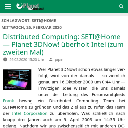
Zum
Inhalt
springen
SCHLAGWORT:
SETI@HOME
MITTWOCH, 26. FEBRUAR 2020
Distributed Computing:
SETI
@Home
— Planet 3DNow! überholt Intel (zum
zweiten Mal)
Verfasst
26.02.2020 15:20 Uhr
pipin
von
Wer Pla­net 3DNow! schon etwas län­ger ver­
folgt, wird von der damals — so ziem­lich
genau am 16.Oktober 2000 um 0:44 Uhr —
irr­wit­zi­gen Idee wis­sen, die uns damals
unter der Lei­tung des Forums­mit­glieds
Frank
bewog ein Dis­tri­bu­ted Com­pu­ting Team bei
SETI
@Home zu grün­den und das Ziel aus zu rufen das Team
der
Intel Cor­po­ra­ti­on
zu über­ho­len. Was schließ­lich nach
knapp drei Jah­ren auch am 9. April 2003 um 14:35 Uhr
gelang. Nach­dem wir uns zwi­schen­zeit­lich mit ande­ren DC-