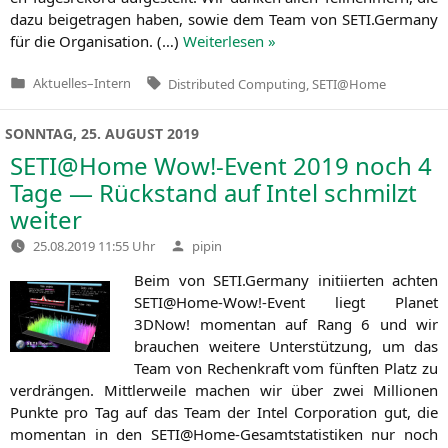
dazu bei­getra­gen haben, sowie dem Team von
SETI
.Germany
für die Orga­ni­sa­ti­on. (…)
Wei­ter­le­sen »
Tags:
Aktuelles
–
Intern
Distributed Computing
,
SETI@Home
Veröffentlicht
in
SONNTAG, 25. AUGUST 2019
SETI
@Home Wow!-Event 2019 noch 4
Tage — Rückstand auf Intel schmilzt
weiter
Verfasst
25.08.2019 11:55 Uhr
pipin
von
Beim von
SETI
.Germany initi­ier­ten ach­ten
SETI
@Home-Wow!-Event liegt Pla­net
3DNow! momen­tan auf Rang 6 und wir
brau­chen wei­te­re Unter­stüt­zung, um das
Team von Rechen­kraft vom fünf­ten Platz zu
ver­drän­gen. Mitt­ler­wei­le machen wir über zwei Mil­lio­nen
Punk­te pro Tag auf das Team der Intel Cor­po­ra­ti­on gut, die
momen­tan in den
SETI
@Home-Gesamtstatistiken nur noch