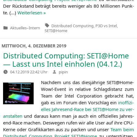
Der Rück­stand beträgt bereits weni­ger als 80 Mil­lio­nen Punk­
te. (…)
Wei­ter­le­sen »
Tags:
Distributed Computing
,
P3D vs Intel
,
Aktuelles
–
Intern
Veröffentlicht
SETI@Home
in
MITTWOCH, 4. DEZEMBER 2019
Distributed Computing:
SETI
@Home
— Lasst uns Intel einholen (04.12.)
Verfasst
04.12.2019 22:42 Uhr
pipin
von
Nach­dem uns das dies­jäh­ri­ge
SETI
@Home-
Wow!-Event in rela­ti­ve Schlag­di­stanz zum
Team der Intel Cor­po­ra­ti­on gebracht hat,
gab es im Forum den Vor­schlag ein
inof­fi­zi­
el­les Jah­res­end-Race bei
SETI
@Home zu ver­
an­stal­ten
und dar­aus kann man ja auch ein offi­zi­el­les Jah­res­
end-Race machen. Des­we­gen rufen wir alle User auf ihre CPU-
Ker­ne oder Gra­fik­kar­ten aus zu packen und unser
Team beim
Dis­tri­bu­ted Com­pu­ting Pro­jekt
SETI
@Home
zu unter­stüt­zen.