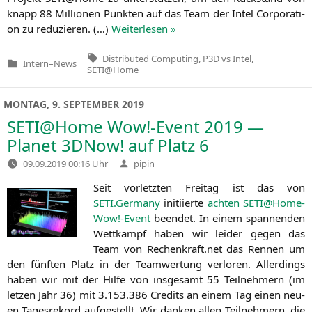
knapp 88 Mil­lio­nen Punk­ten auf das Team der Intel Cor­po­ra­ti­
on zu redu­zie­ren. (…)
Wei­ter­le­sen »
Tags:
Distributed Computing
,
P3D vs Intel
,
Intern
–
News
Veröffentlicht
SETI@Home
in
MONTAG, 9. SEPTEMBER 2019
SETI
@Home Wow!-Event 2019 —
Planet 3DNow! auf Platz 6
Verfasst
09.09.2019 00:16 Uhr
pipin
von
Seit vor­letz­ten Frei­tag ist das von
SETI
.Germany
initi­ier­te
ach­ten
SETI
@Home-
Wow!-Event
been­det. In einem span­nen­den
Wett­kampf haben wir lei­der gegen das
Team von Rechenkraft.net das Ren­nen um
den fünf­ten Platz in der Team­wer­tung ver­lo­ren. Aller­dings
haben wir mit der Hil­fe von ins­ge­samt 55 Teil­neh­mern (im
let­zen Jahr 36) mit 3.153.386 Cre­dits an einem Tag einen neu­
en Tages­re­kord auf­ge­stellt. Wir dan­ken allen Teil­neh­mern, die