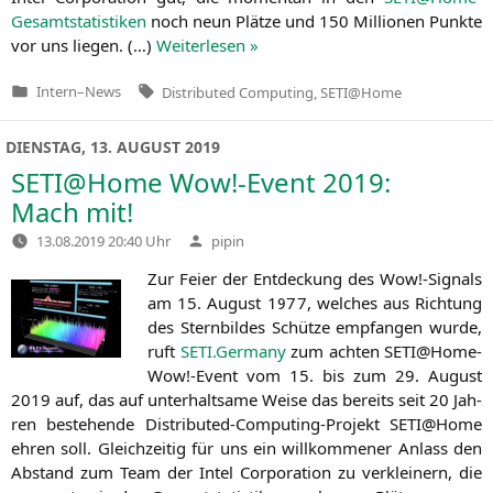
Gesamtstatistiken
noch neun Plät­ze und 150 Mil­lio­nen Punk­te
vor uns lie­gen. (…)
Wei­ter­le­sen »
Tags:
Intern
–
News
Distributed Computing
,
SETI@Home
Veröffentlicht
in
DIENSTAG, 13. AUGUST 2019
SETI
@Home Wow!-Event 2019:
Mach mit!
Verfasst
13.08.2019 20:40 Uhr
pipin
von
Zur Fei­er der Ent­de­ckung des Wow!-Signals
am 15. August 1977, wel­ches aus Rich­tung
des Stern­bil­des Schüt­ze emp­fan­gen wur­de,
ruft
SETI
.Germany
zum ach­ten
SETI
@Home-
Wow!-Event vom 15. bis zum 29. August
2019 auf, das auf unter­halt­sa­me Wei­se das bereits seit 20 Jah­
ren bestehen­de Dis­tri­bu­ted-Com­pu­ting-Pro­jekt
SETI
@Home
ehren soll. Gleich­zei­tig für uns ein will­kom­me­ner Anlass den
Abstand zum Team der Intel Cor­po­ra­ti­on zu ver­klei­nern, die