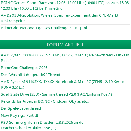
BOINC
Games: Sprint Race vom 12.06. 12:00 Uhr (10:00
UTC
) bis zum 15.06.
12:00 Uhr (10:00
UTC
) bei PrimeGrid
AMDs X3D-Revolution: Wie ein Speicher-Experiment den CPU-Markt
umkrempelte
PrimeGrid: National Egg Day Challenge 3.–10. Juni
FORUM AKTUELL
AMD Ryzen 7000/8000 (ZEN4, AM5, DDR5, PCIe 5.0) Reviewthread - Links in
Post 1
PrimeGrid Challenges 2026
Der "Was hört ihr gerade?"-Thread
AMD Ryzen AI 9 HX3XX/HX4XX Notebook & Mini PC (ZEN5 12/10 Kerne,
RDNA 3,5) (…)
Solid State Drive (SSD) - Sammelthread V2.0 (FAQ/Links in Post1)
Rewards für Arbeit in BOINC - Gridcoin, Obyte, etc...
Der Spiele-Laberthread
Now Playing... Part III
P3D-Sommergrillen in Dresden.....8.8.2026 an der
Drachenschänke/Diakonisse (…)