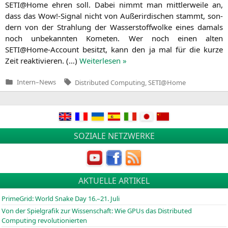
SETI
@Home ehren soll. Dabei nimmt man mitt­ler­wei­le an,
dass das Wow!-Signal nicht von Außer­ir­di­schen stammt, son­
dern von der Strah­lung der Was­ser­stoff­wol­ke eines damals
noch unbe­kann­ten Kome­ten. Wer noch einen alten
SETI
@Home-Account besitzt, kann den ja mal für die kur­ze
Zeit reak­ti­vie­ren. (…)
Wei­ter­le­sen »
Tags:
Intern
–
News
Distributed Computing
,
SETI@Home
Veröffentlicht
in
SOZIALE NETZWERKE
AKTUELLE ARTIKEL
PrimeGrid: World Snake Day 16.–21. Juli
Von der Spielgrafik zur Wissenschaft: Wie GPUs das Distributed
Computing revolutionierten