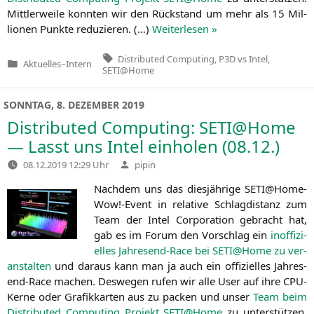
Mitt­ler­wei­le konn­ten wir den Rück­stand um mehr als 15 Mil­
lio­nen Punk­te redu­zie­ren. (…)
Wei­ter­le­sen »
Tags:
Distributed Computing
,
P3D vs Intel
,
Aktuelles
–
Intern
Veröffentlicht
SETI@Home
in
SONNTAG, 8. DEZEMBER 2019
Distributed Computing:
SETI
@Home
— Lasst uns Intel einholen (08.12.)
Verfasst
08.12.2019 12:29 Uhr
pipin
von
Nach­dem uns das dies­jäh­ri­ge
SETI
@Home-
Wow!-Event in rela­ti­ve Schlag­di­stanz zum
Team der Intel Cor­po­ra­ti­on gebracht hat,
gab es im Forum den Vor­schlag ein
inof­fi­zi­
el­les Jah­res­end-Race bei
SETI
@Home zu ver­
an­stal­ten
und dar­aus kann man ja auch ein offi­zi­el­les Jah­res­
end-Race machen. Des­we­gen rufen wir alle User auf ihre CPU-
Ker­ne oder Gra­fik­kar­ten aus zu packen und unser
Team beim
Dis­tri­bu­ted Com­pu­ting Pro­jekt
SETI
@Home
zu unter­stüt­zen.