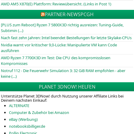
AMD AM5 X870(E) Plattform: Reviewübersicht. (Links in Post 1)
PARTNER-NEWS
PCGH
[PLUS zum Reboot] Ryzen 7 5800X3D richtig ausreizen: Tuning-Guide,
Subtimin (…)
Nach fast zehn Jahren: Intel beendet Bestellungen für letzte Skylake-CPUs
Nvidia warnt vor kritischer 9,0-Lücke: Manipulierte VM kann Code
ausführen
AMD Ryzen 7 7700X3D im Test: Die CPU des kompromisslosen
Kompromisses
Notruf 112 - Die Feuerwehr Simulation 3: 32 GiB RAM empfohlen - aber
keine (…)
PLANET 3DNOW! HELFEN
Unterstütze Planet 3DNow! durch Nutzung unserer Affiliate Links bei
Deinem nächsten Einkauf:
ALTERNATE
Computer & Zubehör bei Amazon
eBay (Werbung)
notebooksbilliger.de
Pollin Electronic