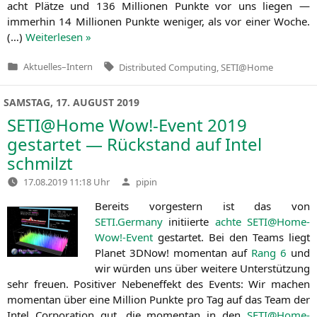
acht Plät­ze und 136 Mil­lio­nen Punk­te vor uns lie­gen —
immer­hin 14 Mil­lio­nen Punk­te weni­ger, als vor einer Woche.
(…)
Wei­ter­le­sen »
Tags:
Aktuelles
–
Intern
Distributed Computing
,
SETI@Home
Veröffentlicht
in
SAMSTAG, 17. AUGUST 2019
SETI
@Home Wow!-Event 2019
gestartet — Rückstand auf Intel
schmilzt
Verfasst
17.08.2019 11:18 Uhr
pipin
von
Bereits vor­ges­tern ist das von
SETI
.Germany
initi­ier­te
ach­te
SETI
@Home-
Wow!-Event
gestar­tet. Bei den Teams liegt
Pla­net 3DNow! momen­tan auf
Rang 6
und
wir wür­den uns über wei­te­re Unter­stüt­zung
sehr freu­en. Posi­ti­ver Neben­ef­fekt des Events: Wir machen
momen­tan über eine Mil­li­on Punk­te pro Tag auf das Team der
Intel Cor­po­ra­ti­on gut, die momen­tan in den
SETI
@Home-