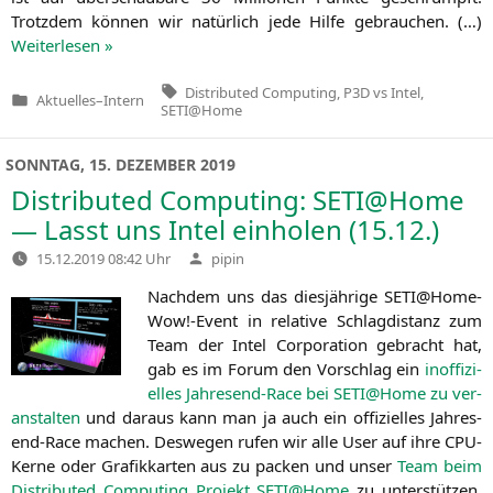
Trotz­dem kön­nen wir natür­lich jede Hil­fe gebrau­chen. (…)
Wei­ter­le­sen »
Tags:
Distributed Computing
,
P3D vs Intel
,
Aktuelles
–
Intern
Veröffentlicht
SETI@Home
in
SONNTAG, 15. DEZEMBER 2019
Distributed Computing:
SETI
@Home
— Lasst uns Intel einholen (15.12.)
Verfasst
15.12.2019 08:42 Uhr
pipin
von
Nach­dem uns das dies­jäh­ri­ge
SETI
@Home-
Wow!-Event in rela­ti­ve Schlag­di­stanz zum
Team der Intel Cor­po­ra­ti­on gebracht hat,
gab es im Forum den Vor­schlag ein
inof­fi­zi­
el­les Jah­res­end-Race bei
SETI
@Home zu ver­
an­stal­ten
und dar­aus kann man ja auch ein offi­zi­el­les Jah­res­
end-Race machen. Des­we­gen rufen wir alle User auf ihre CPU-
Ker­ne oder Gra­fik­kar­ten aus zu packen und unser
Team beim
Dis­tri­bu­ted Com­pu­ting Pro­jekt
SETI
@Home
zu unter­stüt­zen.