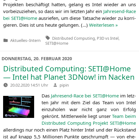
Pro­jek­ten beschäf­tigt hat­ten, gelang es Intel wie­der an uns
vor­bei­zu­zie­hen, so dass wir im letz­ten Jahr ein
Jah­res­end-Race
bei
SETI
@Home
aus­rie­fen, um die­se Tat­sa­che wie­der zu kor­ri­
gie­ren. Dies ist uns heu­te gelun­gen. (…)
Wei­ter­le­sen »
Tags:
Distributed Computing
,
P3D vs Intel
,
Aktuelles
–
Intern
Veröffentlicht
SETI@Home
in
DONNERSTAG, 20. FEBRUAR 2020
Distributed Computing:
SETI
@Home
— Intel hat Planet 3DNow! im Nacken
Verfasst
20.02.2020 14:51 Uhr
pipin
von
Das
Jah­res­end-Race bei
SETI
@Home
im letz­
ten Jahr mit dem Ziel das Team von Intel
ein­zu­ho­len war nicht ganz von Erfolg
gekrönt. Mitt­ler­wei­le liegt unser
Team beim
Dis­tri­bu­ted Com­pu­ting Pro­jekt
SETI
@Home
aller­dings nur noch einen Platz hin­ter Intel und der Rück­stand
ist auf knapp 5,5 Mil­lio­nen Punk­te geschrumpft — von ehe­