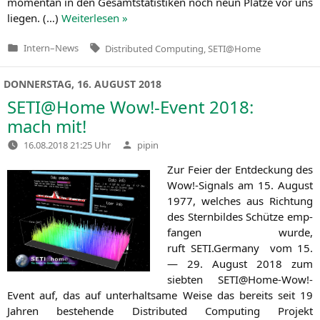
momen­tan in den Gesamt­sta­tis­ti­ken noch neun Plät­ze vor uns
lie­gen. (…)
Wei­ter­le­sen »
Tags:
Intern
–
News
Distributed Computing
,
SETI@Home
Veröffentlicht
in
DONNERSTAG, 16. AUGUST 2018
SETI
@Home Wow!-Event 2018:
mach mit!
Verfasst
16.08.2018 21:25 Uhr
pipin
von
Zur Fei­er der Ent­de­ckung des
Wow!-Signals am 15. August
1977, wel­ches aus Rich­tung
des Stern­bil­des Schüt­ze emp­
fan­gen wur­de,
ruft
SETI
.Germany vom 15.
— 29. August 2018 zum
sieb­ten
SETI
@Home-Wow!-
Event auf, das auf unter­halt­sa­me Wei­se das bereits seit 19
Jah­ren bestehen­de Dis­tri­bu­ted Com­pu­ting Pro­jekt