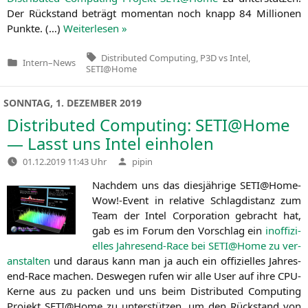
Der Rück­stand beträgt momen­tan noch knapp 84 Mil­lio­nen
Punk­te. (…)
Wei­ter­le­sen »
Tags:
Distributed Computing
,
P3D vs Intel
,
Intern
–
News
Veröffentlicht
SETI@Home
in
SONNTAG, 1. DEZEMBER 2019
Distributed Computing:
SETI
@Home
— Lasst uns Intel einholen
Verfasst
01.12.2019 11:43 Uhr
pipin
von
Nach­dem uns das dies­jäh­ri­ge
SETI
@Home-
Wow!-Event in rela­ti­ve Schlag­di­stanz zum
Team der Intel Cor­po­ra­ti­on gebracht hat,
gab es im Forum den Vor­schlag ein
inof­fi­zi­
el­les Jah­res­end-Race bei
SETI
@Home zu ver­
an­stal­ten
und dar­aus kann man ja auch ein offi­zi­el­les Jah­res­
end-Race machen. Des­we­gen rufen wir alle User auf ihre CPU-
Ker­ne aus zu packen und uns beim Dis­tri­bu­ted Com­pu­ting
Pro­jekt
SETI
@Home zu unter­stüt­zen, um den Rück­stand von