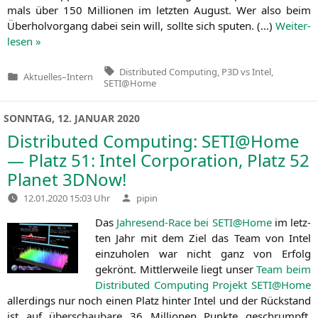
mals über 150 Mil­lio­nen im letz­ten August. Wer also beim
Über­hol­vor­gang dabei sein will, soll­te sich spu­ten. (…)
Wei­ter­
le­sen »
Tags:
Distributed Computing
,
P3D vs Intel
,
Aktuelles
–
Intern
Veröffentlicht
SETI@Home
in
SONNTAG, 12. JANUAR 2020
Distributed Computing:
SETI
@Home
— Platz 51: Intel Corporation, Platz 52
Planet 3DNow!
Verfasst
12.01.2020 15:03 Uhr
pipin
von
Das
Jah­res­end-Race bei
SETI
@Home
im letz­
ten Jahr mit dem Ziel das Team von Intel
ein­zu­ho­len war nicht ganz von Erfolg
gekrönt. Mitt­ler­wei­le liegt unser
Team beim
Dis­tri­bu­ted Com­pu­ting Pro­jekt
SETI
@Home
aller­dings nur noch einen Platz hin­ter Intel und der Rück­stand
ist auf über­schau­ba­re 36 Mil­lio­nen Punk­te geschrumpft.