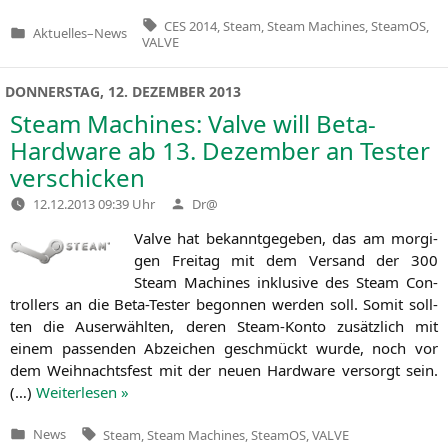
Tags:
CES 2014
,
Steam
,
Steam Machines
,
SteamOS
,
Aktuelles
–
News
Veröffentlicht
VALVE
in
DONNERSTAG, 12. DEZEMBER 2013
Steam Machines: Valve will Beta-
Hardware ab 13. Dezember an Tester
verschicken
Verfasst
12.12.2013 09:39 Uhr
Dr@
von
Val­ve hat bekannt­ge­ge­ben, das am mor­gi­
gen Frei­tag mit dem Ver­sand der 300
Steam Machi­nes inklu­si­ve des Steam Con­
trol­lers an die Beta-Tes­ter begon­nen wer­den soll. Somit soll­
ten die Aus­er­wähl­ten, deren Steam-Kon­to zusätz­lich mit
einem pas­sen­den Abzei­chen geschmückt wur­de, noch vor
dem Weih­nachts­fest mit der neu­en Hard­ware ver­sorgt sein.
(…)
Wei­ter­le­sen »
Tags:
News
Steam
,
Steam Machines
,
SteamOS
,
VALVE
Veröffentlicht