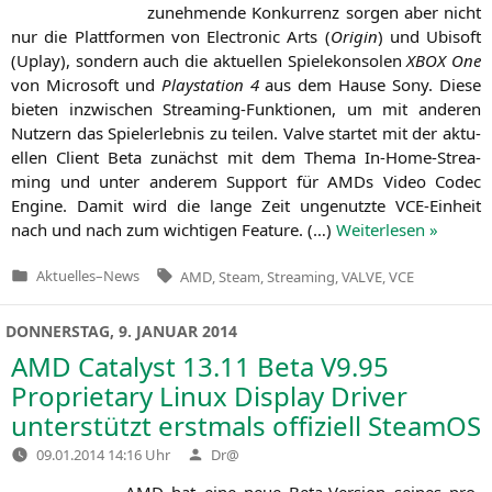
zuneh­men­de Kon­kur­renz sor­gen aber nicht
nur die Platt­for­men von Elec­tro­nic Arts (
Ori­gin
) und Ubi­s­oft
(Uplay), son­dern auch die aktu­el­len Spie­le­kon­so­len
XBOX
One
von Micro­soft und
Play­sta­ti­on 4
aus dem Hau­se Sony. Die­se
bie­ten inzwi­schen Strea­ming-Funk­tio­nen, um mit ande­ren
Nut­zern das Spiel­erleb­nis zu tei­len. Val­ve star­tet mit der aktu­
el­len Cli­ent Beta zunächst mit dem The­ma In-Home-Strea­
ming und unter ande­rem Sup­port für AMDs Video Codec
Engi­ne. Damit wird die lan­ge Zeit unge­nutz­te VCE-Ein­heit
nach und nach zum wich­ti­gen Fea­ture. (…)
Wei­ter­le­sen »
Tags:
Aktuelles
–
News
AMD
,
Steam
,
Streaming
,
VALVE
,
VCE
Veröffentlicht
in
DONNERSTAG, 9. JANUAR 2014
AMD
Catalyst 13.11 Beta
V9
.95
Proprietary Linux Display Driver
unterstützt erstmals offiziell SteamOS
Verfasst
09.01.2014 14:16 Uhr
Dr@
von
AMD
hat eine neue Beta-Ver­si­on sei­nes pro­