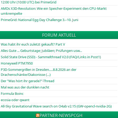
12:00 Uhr (10:00
UTC
) bei PrimeGrid
AMDs X3D-Revolution: Wie ein Speicher-Experiment den CPU-Markt
umkrempelte
PrimeGrid: National Egg Day Challenge 3.–10. Juni
FORUM AKTUELL
Was habt ihr euch zuletzt gekauft? Part V
Alles Gute ... Geburtstage; Jubiläen; Prüfungen usw...
Solid State Drive (SSD) - Sammelthread V2.0 (FAQ/Links in Post1)
Honeywell PTM7950
P3D-Sommergrillen in Dresden.....8.8.2026 an der
Drachenschänke/Diakonisse (…)
Der "Was hört ihr gerade?"-Thread
Mal was aus der dunklen nacht
Formula Boinc
ecosia oder qwant
All-Sky Gravitational Wave search on O4ab v2.15 (GW-opencl-nvidia-2G)
PARTNER-NEWS
PCGH