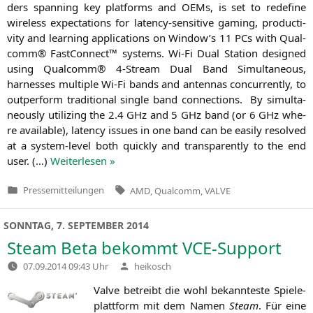
ders span­ning key plat­forms and OEMs, is set to rede­fi­ne
wire­less expec­ta­ti­ons for laten­cy-sen­si­ti­ve gam­ing, pro­duc­ti­
vi­ty and lear­ning appli­ca­ti­ons on Window’s 11 PCs with Qual­
comm® Fast­Con­nect™ sys­tems. Wi-Fi Dual Sta­ti­on desi­gned
using Qual­comm® 4‑Stream Dual Band Simul­ta­neous,
harnes­ses mul­ti­ple Wi-Fi bands and anten­nas con­curr­ent­ly, to
out­per­form tra­di­tio­nal sin­gle band con­nec­tions. By simul­ta­
neous­ly uti­li­zing the 2.4 GHz and 5 GHz band (or 6 GHz whe­
re available), laten­cy issues in one band can be easi­ly resol­ved
at a sys­tem-level both quick­ly and trans­par­ent­ly to the end
user. (…)
Wei­ter­le­sen »
Tags:
Pressemitteilungen
AMD
,
Qualcomm
,
VALVE
Veröffentlicht
in
SONNTAG, 7. SEPTEMBER 2014
Steam Beta bekommt VCE-Support
Verfasst
07.09.2014 09:43 Uhr
heikosch
von
Val­ve betreibt die wohl bekann­tes­te Spie­le­
platt­form mit dem Namen
Steam
. Für eine