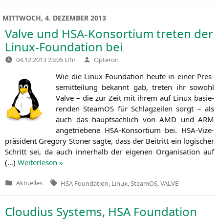
in
MITTWOCH, 4. DEZEMBER 2013
Valve und HSA-Konsortium treten der
Linux-Foundation bei
Verfasst
04.12.2013 23:05 Uhr
Opteron
von
Wie die Linux-Foun­­da­­ti­on heu­te in einer Pres­
se­mit­tei­lung bekannt gab, tre­ten ihr sowohl
Val­ve – die zur Zeit mit ihrem auf Linux basie­
ren­den Steam­OS für Schlag­zei­len sorgt – als
auch das haupt­säch­lich von
AMD
und
ARM
ange­trie­be­ne HSA-Kon­­­sor­­ti­um bei. HSA-Vize­
prä­­si­­dent Gre­go­ry Stoner sag­te, dass der Bei­tritt ein logi­scher
Schritt sei, da auch inner­halb der eige­nen Orga­ni­sa­ti­on auf
(…)
Wei­ter­le­sen »
Tags:
Aktuelles
HSA Foundation
,
Linux
,
SteamOS
,
VALVE
Veröffentlicht
in
Cloudius Systems,
HSA
Foundation