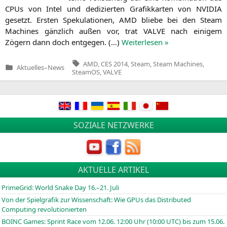
CPUs von Intel und dedi­zier­ten Gra­fik­kar­ten von
NVIDIA
gesetzt. Ers­ten Spe­ku­la­tio­nen,
AMD
blie­be bei den Steam
Machi­nes gänz­lich außen vor, trat
VALVE
nach eini­gem
Zögern dann doch ent­ge­gen. (…)
Wei­ter­le­sen »
Tags:
AMD
,
CES 2014
,
Steam
,
Steam Machines
,
Aktuelles
–
News
Veröffentlicht
SteamOS
,
VALVE
in
SOZIALE NETZWERKE
AKTUELLE ARTIKEL
PrimeGrid: World Snake Day 16.–21. Juli
Von der Spielgrafik zur Wissenschaft: Wie GPUs das Distributed
Computing revolutionierten
BOINC
Games: Sprint Race vom 12.06. 12:00 Uhr (10:00
UTC
) bis zum 15.06.