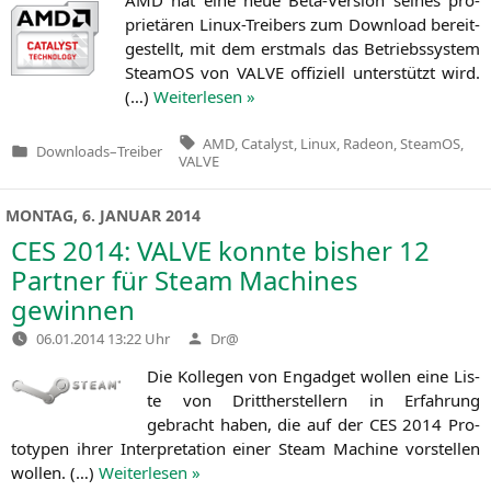
prie­tä­ren Linux-Trei­bers zum Down­load bereit­
ge­stellt, mit dem erst­mals das Betriebs­sys­tem
Steam­OS von
VALVE
offi­zi­ell unter­stützt wird.
(…)
Wei­ter­le­sen »
Tags:
AMD
,
Catalyst
,
Linux
,
Radeon
,
SteamOS
,
Downloads
–
Treiber
Veröffentlicht
VALVE
in
MONTAG, 6. JANUAR 2014
CES
2014:
VALVE
konnte bisher 12
Partner für Steam Machines
gewinnen
Verfasst
06.01.2014 13:22 Uhr
Dr@
von
Die Kol­le­gen von Engad­get wol­len eine Lis­
te von Dritt­her­stel­lern in Erfah­rung
gebracht haben, die auf der
CES
2014 Pro­
to­ty­pen ihrer Inter­pre­ta­ti­on einer Steam Machi­ne vor­stel­len
wol­len. (…)
Wei­ter­le­sen »