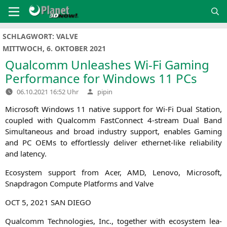
Zum
Inhalt
springen
SCHLAGWORT:
VALVE
MITTWOCH, 6. OKTOBER 2021
Qualcomm Unleashes Wi-Fi Gaming
Performance for Windows 11 PCs
Verfasst
06.10.2021 16:52 Uhr
pipin
von
Micro­soft Win­dows 11 nati­ve sup­port for Wi-Fi Dual Sta­ti­on,
cou­pled with Qual­comm Fast­Con­nect 4‑stream Dual Band
Simul­ta­neous and broad indus­try sup­port, enables Gam­ing
and
PC
OEMs to effort­less­ly deli­ver ether­net-like relia­bi­li­ty
and latency.
Eco­sys­tem sup­port from Acer,
AMD
, Leno­vo, Micro­soft,
Snapd­ra­gon Com­pu­te Plat­forms and Valve
OCT
5, 2021
SAN
DIEGO
Qual­comm Tech­no­lo­gies, Inc., tog­e­ther with eco­sys­tem lea­