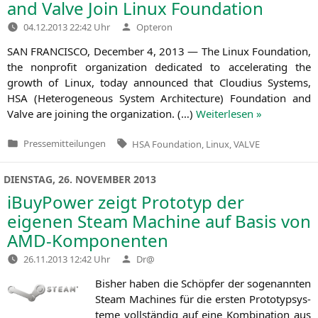
and Valve Join Linux Foundation
Verfasst
04.12.2013 22:42 Uhr
Opteron
von
SAN
FRANCISCO
, Decem­ber 4, 2013 — The Linux Foun­da­ti­on,
the non­pro­fit orga­niza­ti­on dedi­ca­ted to acce­le­ra­ting the
growth of Linux, today announ­ced that Clou­di­us Sys­tems,
HSA
(Hete­ro­ge­neous Sys­tem Archi­tec­tu­re) Foun­da­ti­on and
Val­ve are joi­ning the orga­niza­ti­on. (…)
Wei­ter­le­sen »
Tags:
Pressemitteilungen
HSA Foundation
,
Linux
,
VALVE
Veröffentlicht
in
DIENSTAG, 26. NOVEMBER 2013
iBuyPower zeigt Prototyp der
eigenen Steam Machine auf Basis von
AMD-Komponenten
Verfasst
26.11.2013 12:42 Uhr
Dr@
von
Bis­her haben die Schöp­fer der soge­nann­ten
Steam Machi­nes für die ers­ten Pro­to­typ­sys­
te­me voll­stän­dig auf eine Kom­bi­na­ti­on aus