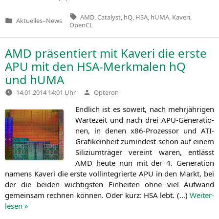
Tags:
AMD
,
Catalyst
,
hQ
,
HSA
,
hUMA
,
Kaveri
,
Aktuelles
–
News
Veröffentlicht
OpenCL
in
AMD
präsentiert mit Kaveri die erste
APU
mit den HSA-Merkmalen hQ
und hUMA
Verfasst
14.01.2014 14:01 Uhr
Opteron
von
End­lich ist es soweit, nach mehr­jäh­ri­gen
War­te­zeit und nach drei APU-Gene­ra­tio­
nen, in denen x86-Pro­zes­sor und ATI-
Gra­fik­ein­heit zumin­dest schon auf einem
Sili­zi­um­trä­ger ver­eint waren, ent­lässt
AMD
heu­te nun mit der 4. Gene­ra­ti­on
namens Kaveri die ers­te voll­in­te­grier­te
APU
in den Markt, bei
der die bei­den wich­tigs­ten Ein­hei­ten ohne viel Auf­wand
gemein­sam rech­nen kön­nen. Oder kurz:
HSA
lebt. (…)
Wei­ter­
le­sen »