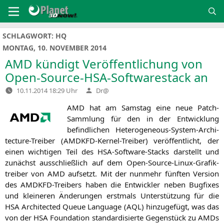
Zum
Inhalt
springen
SCHLAGWORT:
HQ
MONTAG, 10. NOVEMBER 2014
AMD
kündigt Veröffentlichung von
Open-Source-HSA-Softwarestack an
Verfasst
10.11.2014 18:29 Uhr
Dr@
von
AMD
hat am Sams­tag eine neue Patch-
Samm­lung für den in der Ent­wick­lung
befind­li­chen Hete­ro­ge­neous-Sys­tem-Archi­
tec­tu­re-Trei­ber (AMDKFD-Ker­nel-Trei­ber) ver­öf­fent­licht, der
einen wich­ti­gen Teil des HSA-Soft­ware-Stacks dar­stellt und
zunächst aus­schließ­lich auf dem Open-Source-Linux-Gra­fik­
trei­ber von
AMD
auf­setzt. Mit der nun­mehr fünf­ten Ver­si­on
des AMDKFD-Trei­bers haben die Ent­wick­ler neben Bug­fi­xes
und klei­ne­ren Ände­run­gen erst­mals Unter­stüt­zung für die
HSA
Archi­tec­ted Queue Lan­guage (
AQL
) hin­zu­ge­fügt, was das
von der
HSA
Foun­da­ti­on stan­dar­di­sier­te Gegen­stück zu AMDs