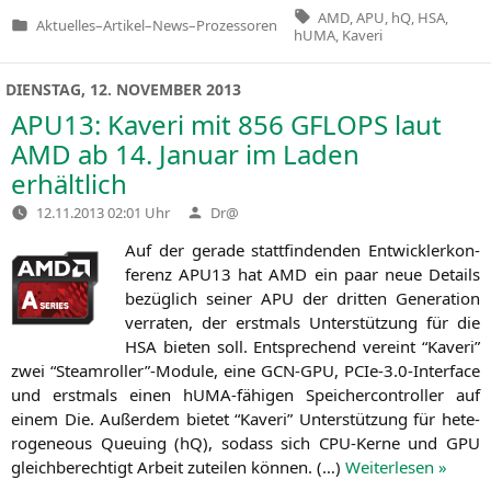
Tags:
AMD
,
APU
,
hQ
,
HSA
,
Aktuelles
–
Artikel
–
News
–
Prozessoren
Veröffentlicht
hUMA
,
Kaveri
in
DIENSTAG, 12. NOVEMBER 2013
APU13
: Kaveri mit 856
GFLOPS
laut
AMD
ab 14. Januar im Laden
erhältlich
Verfasst
12.11.2013 02:01 Uhr
Dr@
von
Auf der gera­de statt­fin­den­den Ent­wick­ler­kon­
fe­renz
APU13
hat
AMD
ein paar neue Details
bezüg­lich sei­ner
APU
der drit­ten Gene­ra­ti­on
ver­ra­ten, der erst­mals Unter­stüt­zung für die
HSA
bie­ten soll. Ent­spre­chend ver­eint “Kaveri”
zwei “Steamroller”-Module, eine
GCN-GPU
, PCIe‑3.0‑Interface
und erst­mals einen hUMA-fähi­gen Spei­cher­con­trol­ler auf
einem Die. Außer­dem bie­tet “Kaveri” Unter­stüt­zung für hete­
ro­ge­neous Queu­ing (hQ), sodass sich CPU-Ker­ne und
GPU
gleich­be­rech­tigt Arbeit zutei­len kön­nen. (…)
Wei­ter­le­sen »