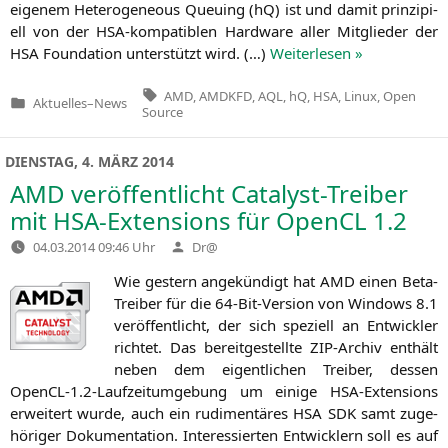
eige­nem Hete­ro­ge­neous Queu­ing (hQ) ist und damit prin­zi­pi­
ell von der HSA-kom­pa­ti­blen Hard­ware aller Mit­glie­der der
HSA
Foun­da­ti­on unter­stützt wird. (…)
Wei­ter­le­sen »
Tags:
AMD
,
AMDKFD
,
AQL
,
hQ
,
HSA
,
Linux
,
Open
Aktuelles
–
News
Veröffentlicht
Source
in
DIENSTAG, 4. MÄRZ 2014
AMD
veröffentlicht Catalyst-Treiber
mit HSA-Extensions für OpenCL 1.2
Verfasst
04.03.2014 09:46 Uhr
Dr@
von
Wie gestern ange­kün­digt hat
AMD
einen Beta-
Trei­ber für die 64-Bit-Ver­si­on von Win­dows 8.1
ver­öf­fent­licht, der sich spe­zi­ell an Ent­wick­ler
rich­tet. Das bereit­ge­stell­te ZIP-Archiv ent­hält
neben dem eigent­li­chen Trei­ber, des­sen
OpenCL‑1.2‑Laufzeitumgebung um eini­ge HSA-Exten­si­ons
erwei­tert wur­de, auch ein rudi­men­tä­res
HSA
SDK
samt zuge­
hö­ri­ger Doku­men­ta­ti­on. Inter­es­sier­ten Ent­wick­lern soll es auf