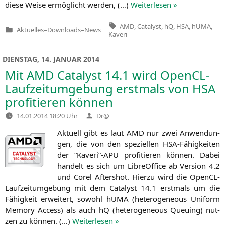
die­se Wei­se ermög­licht wer­den, (…)
Wei­ter­le­sen »
Tags:
AMD
,
Catalyst
,
hQ
,
HSA
,
hUMA
,
Aktuelles
–
Downloads
–
News
Veröffentlicht
Kaveri
in
DIENSTAG, 14. JANUAR 2014
Mit
AMD
Catalyst 14.1 wird OpenCL-
Laufzeitumgebung erstmals von
HSA
profitieren können
Verfasst
14.01.2014 18:20 Uhr
Dr@
von
Aktu­ell gibt es laut
AMD
nur zwei Anwen­dun­
gen, die von den spe­zi­el­len HSA-Fähig­kei­ten
der “Kaveri”-APU pro­fi­tie­ren kön­nen. Dabei
han­delt es sich um Libre­Of­fice ab Ver­si­on 4.2
und Corel Aftershot. Hier­zu wird die Open­CL-
Lauf­zeit­um­ge­bung mit dem Cata­lyst 14.1 erst­mals um die
Fähig­keit erwei­tert, sowohl hUMA (hete­ro­ge­neous Uni­form
Memo­ry Access) als auch hQ (hete­ro­ge­neous Queu­ing) nut­
zen zu kön­nen. (…)
Wei­ter­le­sen »