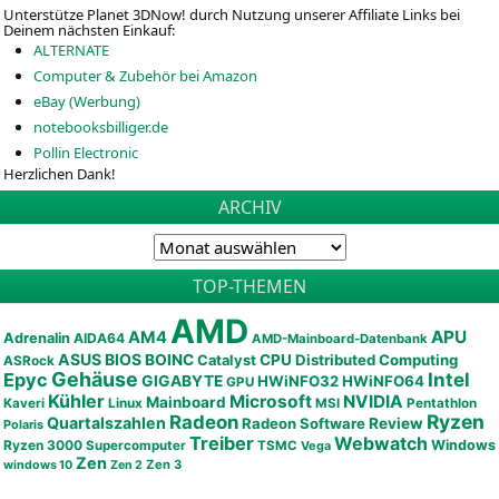
Unterstütze Planet 3DNow! durch Nutzung unserer Affiliate Links bei
Deinem nächsten Einkauf:
ALTERNATE
Computer & Zubehör bei Amazon
eBay (Werbung)
notebooksbilliger.de
Pollin Electronic
Herzlichen Dank!
ARCHIV
TOP-THEMEN
AMD
APU
AM4
Adrenalin
AIDA64
AMD-Mainboard-Datenbank
ASUS
BIOS
BOINC
CPU
Distributed Computing
Catalyst
ASRock
Gehäuse
Epyc
Intel
GIGABYTE
HWiNFO32
HWiNFO64
GPU
Kühler
Microsoft
NVIDIA
Mainboard
Kaveri
Linux
MSI
Pentathlon
Ryzen
Radeon
Quartalszahlen
Radeon Software
Review
Polaris
Treiber
Webwatch
Ryzen 3000
Windows
Supercomputer
TSMC
Vega
Zen
Zen 3
windows 10
Zen 2