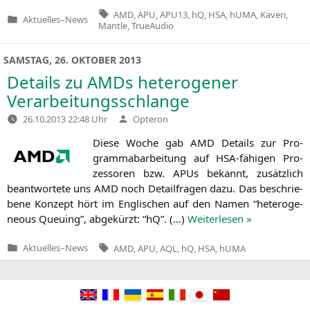
Tags:
AMD
,
APU
,
APU13
,
hQ
,
HSA
,
hUMA
,
Kaveri
,
Aktuelles
–
News
Veröffentlicht
Mantle
,
TrueAudio
in
SAMSTAG, 26. OKTOBER 2013
Details zu AMDs heterogener
Verarbeitungsschlange
Verfasst
26.10.2013 22:48 Uhr
Opteron
von
Die­se Woche gab
AMD
Details zur Pro­
gramm­ab­ar­bei­tung auf HSA-fähi­gen Pro­
zes­so­ren bzw. APUs bekannt, zusätz­lich
beant­wor­te­te uns
AMD
noch Detail­fra­gen dazu. Das beschrie­
be­ne Kon­zept hört im Eng­li­schen auf den Namen “hete­ro­ge­
neous Queu­ing”, abge­kürzt: “hQ”. (…)
Wei­ter­le­sen »
Tags:
Aktuelles
–
News
AMD
,
APU
,
AQL
,
hQ
,
HSA
,
hUMA
Veröffentlicht
in