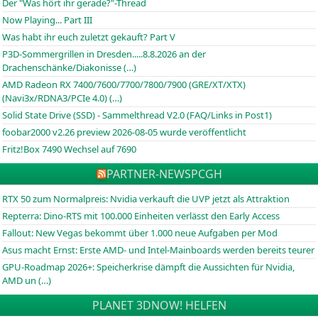
Der "Was hört ihr gerade?"-Thread
Now Playing... Part III
Was habt ihr euch zuletzt gekauft? Part V
P3D-Sommergrillen in Dresden.....8.8.2026 an der
Drachenschänke/Diakonisse (…)
AMD Radeon RX 7400/7600/7700/7800/7900 (GRE/XT/XTX)
(Navi3x/RDNA3/PCIe 4.0) (…)
Solid State Drive (SSD) - Sammelthread V2.0 (FAQ/Links in Post1)
foobar2000 v2.26 preview 2026-08-05 wurde veröffentlicht
Fritz!Box 7490 Wechsel auf 7690
PARTNER-NEWS
PCGH
RTX 50 zum Normalpreis: Nvidia verkauft die UVP jetzt als Attraktion
Repterra: Dino-RTS mit 100.000 Einheiten verlässt den Early Access
Fallout: New Vegas bekommt über 1.000 neue Aufgaben per Mod
Asus macht Ernst: Erste AMD- und Intel-Mainboards werden bereits teurer
GPU-Roadmap 2026+: Speicherkrise dämpft die Aussichten für Nvidia,
AMD un (…)
PLANET 3DNOW! HELFEN