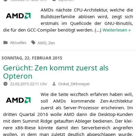
von
AMDs nächs­te CPU-Archi­tek­tur, wel­che die
Bull­do­zer­fa­mi­lie ablö­sen wird, zeigt sich
erst­mals im Quell­code der GNU-Binu­tils,
die für den GCC-Com­pi­ler benö­tigt wer­den. (…)
Wei­ter­le­sen »
Tags:
Aktuelles
AMD
,
Zen
Veröffentlicht
in
SONNTAG, 22. FEBRUAR 2015
Gerücht: Zen kommt zuerst als
Opteron
Verfasst
22.02.2015 22:11 Uhr
Onkel_Dithmeyer
von
Wie die Sei­te wccf­tech erfah­ren haben will,
soll AMDs kom­men­de Zen-Archi­tek­tur
zuerst als Ser­ver-Pro­zes­sor erschei­nen. Im
drit­ten Quar­tal 2016 wol­le
AMD
dann die Desk­top-Kun­den
mit dem Sum­mit Ridge getauf­ten Able­ger bedie­nen. Der klei­
ne­re x86-Rie­se könn­te damit den Ser­ver­be­reich angrei­fen
wol­len, in dem man zuletzt deut­lich abge­schla­gen wur­de.