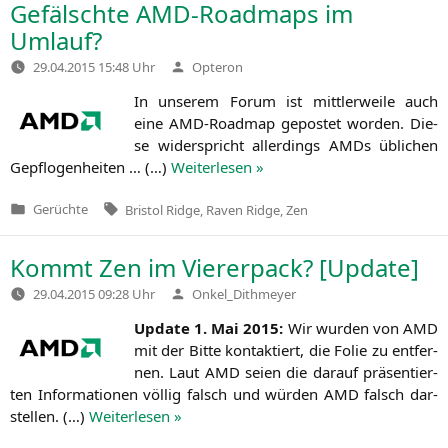
Gefälschte AMD-Roadmaps im
Umlauf?
Verfasst
29.04.2015 15:48 Uhr
Opteron
von
In unse­rem Forum ist mitt­ler­wei­le auch
eine AMD-Road­map gepos­tet wor­den. Die­
se wider­spricht aller­dings AMDs übli­chen
Gepflo­gen­hei­ten … (…)
Wei­ter­le­sen »
Tags:
Gerüchte
Bristol Ridge
,
Raven Ridge
,
Zen
Veröffentlicht
in
Kommt Zen im Viererpack? [Update]
Verfasst
29.04.2015 09:28 Uhr
Onkel_Dithmeyer
von
Update 1. Mai 2015:
Wir wur­den von
AMD
mit der Bit­te kon­tak­tiert, die Folie zu ent­fer­
nen. Laut
AMD
sei­en die dar­auf prä­sen­tier­
ten Infor­ma­tio­nen völ­lig falsch und wür­den
AMD
falsch dar­
stel­len. (…)
Wei­ter­le­sen »