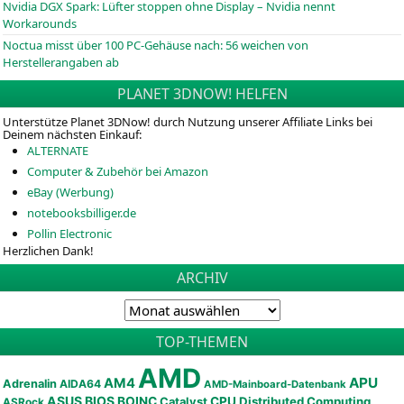
Nvidia DGX Spark: Lüfter stoppen ohne Display – Nvidia nennt
Workarounds
Noctua misst über 100 PC-Gehäuse nach: 56 weichen von
Herstellerangaben ab
PLANET 3DNOW! HELFEN
Unterstütze Planet 3DNow! durch Nutzung unserer Affiliate Links bei
Deinem nächsten Einkauf:
ALTERNATE
Computer & Zubehör bei Amazon
eBay (Werbung)
notebooksbilliger.de
Pollin Electronic
Herzlichen Dank!
ARCHIV
TOP-THEMEN
AMD
APU
AM4
Adrenalin
AIDA64
AMD-Mainboard-Datenbank
ASUS
BIOS
BOINC
CPU
Distributed Computing
Catalyst
ASRock