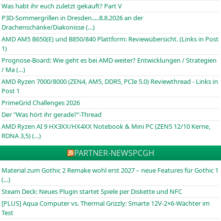
Was habt ihr euch zuletzt gekauft? Part V
P3D-Sommergrillen in Dresden.....8.8.2026 an der
Drachenschänke/Diakonisse (…)
AMD AM5 B650(E) und B850/840 Plattform: Reviewübersicht. (Links in Post
1)
Prognose-Board: Wie geht es bei AMD weiter? Entwicklungen / Strategien
/ Ma (…)
AMD Ryzen 7000/8000 (ZEN4, AM5, DDR5, PCIe 5.0) Reviewthread - Links in
Post 1
PrimeGrid Challenges 2026
Der "Was hört ihr gerade?"-Thread
AMD Ryzen AI 9 HX3XX/HX4XX Notebook & Mini PC (ZEN5 12/10 Kerne,
RDNA 3,5) (…)
PARTNER-NEWS
PCGH
Material zum Gothic 2 Remake wohl erst 2027 – neue Features für Gothic 1
(…)
Steam Deck: Neues Plugin startet Spiele per Diskette und NFC
[PLUS] Aqua Computer vs. Thermal Grizzly: Smarte 12V-2×6-Wächter im
Test