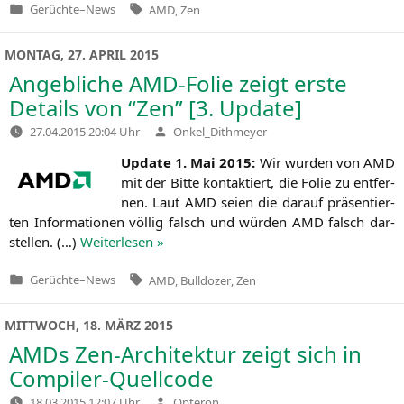
Tags:
Gerüchte
–
News
AMD
,
Zen
Veröffentlicht
in
MONTAG, 27. APRIL 2015
Angebliche AMD-Folie zeigt erste
Details von “Zen” [3. Update]
Verfasst
27.04.2015 20:04 Uhr
Onkel_Dithmeyer
von
Update 1. Mai 2015:
Wir wur­den von
AMD
mit der Bit­te kon­tak­tiert, die Folie zu ent­fer­
nen. Laut
AMD
sei­en die dar­auf prä­sen­tier­
ten Infor­ma­tio­nen völ­lig falsch und wür­den
AMD
falsch dar­
stel­len. (…)
Wei­ter­le­sen »
Tags:
Gerüchte
–
News
AMD
,
Bulldozer
,
Zen
Veröffentlicht
in
MITTWOCH, 18. MÄRZ 2015
AMDs Zen-Architektur zeigt sich in
Compiler-Quellcode
Verfasst
18.03.2015 12:07 Uhr
Opteron