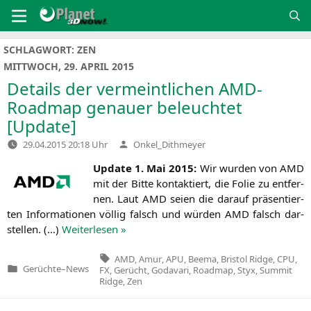
Zum
Inhalt
springen
SCHLAGWORT:
ZEN
MITTWOCH, 29. APRIL 2015
Details der vermeintlichen AMD-
Roadmap genauer beleuchtet
[Update]
Verfasst
29.04.2015 20:18 Uhr
Onkel_Dithmeyer
von
Update 1. Mai 2015:
Wir wur­den von
AMD
mit der Bit­te kon­tak­tiert, die Folie zu ent­fer­
nen. Laut
AMD
sei­en die dar­auf prä­sen­tier­
ten Infor­ma­tio­nen völ­lig falsch und wür­den
AMD
falsch dar­
stel­len. (…)
Wei­ter­le­sen »
Tags:
AMD
,
Amur
,
APU
,
Beema
,
Bristol Ridge
,
CPU
,
Gerüchte
–
News
FX
,
Gerücht
,
Godavari
,
Roadmap
,
Styx
,
Summit
Veröffentlicht
Ridge
,
Zen
in