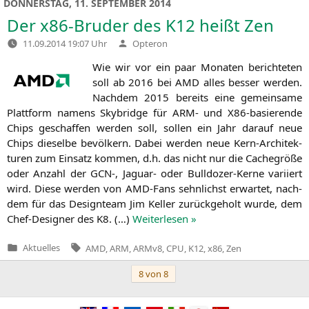
DONNERSTAG, 11. SEPTEMBER 2014
Der x86-Bruder des
K12
heißt Zen
Verfasst
11.09.2014 19:07 Uhr
Opteron
von
Wie wir vor ein paar Mona­ten berich­te­ten
soll ab 2016 bei
AMD
alles bes­ser wer­den.
Nach­dem 2015 bereits eine gemein­sa­me
Platt­form namens Sky­bridge für
ARM-
und X86-basie­ren­de
Chips geschaf­fen wer­den soll, sol­len ein Jahr dar­auf neue
Chips die­sel­be bevöl­kern. Dabei wer­den neue Kern-Archi­tek­
tu­ren zum Ein­satz kom­men, d.h. das nicht nur die Cache­grö­ße
oder Anzahl der
GCN
‑, Jagu­ar- oder Bull­do­zer-Ker­ne vari­iert
wird. Die­se wer­den von AMD-Fans sehn­lichst erwar­tet, nach­
dem für das Design­team Jim Kel­ler zurück­ge­holt wur­de, dem
Chef-Desi­gner des
K8
. (…)
Wei­ter­le­sen »
Tags:
Aktuelles
AMD
,
ARM
,
ARMv8
,
CPU
,
K12
,
x86
,
Zen
Veröffentlicht
in
Beitragsnavigation
8 von 8