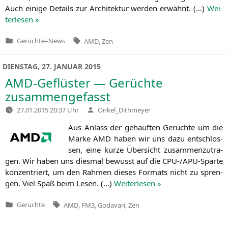
Auch eini­ge Details zur Archi­tek­tur wer­den erwähnt. (…)
Wei­
ter­le­sen »
Tags:
Gerüchte
–
News
AMD
,
Zen
Veröffentlicht
in
DIENSTAG, 27. JANUAR 2015
AMD-Geflüster — Gerüchte
zusammengefasst
Verfasst
27.01.2015 20:37 Uhr
Onkel_Dithmeyer
von
Aus Anlass der gehäuf­ten Gerüch­te um die
Mar­ke
AMD
haben wir uns dazu ent­schlos­
sen, eine kur­ze Über­sicht zusam­men­zu­tra­
gen. Wir haben uns dies­mal bewusst auf die
CPU-
/APU-Spar­te
kon­zen­triert, um den Rah­men die­ses For­mats nicht zu spren­
gen. Viel Spaß beim Lesen. (…)
Wei­ter­le­sen »
Tags:
Gerüchte
AMD
,
FM3
,
Godavari
,
Zen
Veröffentlicht
in