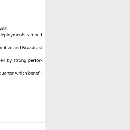
owth
deploy­ments ram­ped
mo­ti­ve and Broad­cast
­ven by strong per­for­
quar­ter which bene­fi­