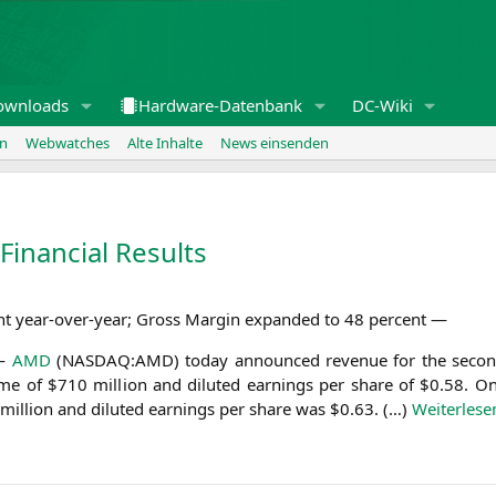
ownloads
Hardware-Datenbank
DC-Wiki
en
Webwatches
Alte Inhalte
News einsenden
inancial Results
nt year-over-year; Gross Mar­gin expan­ded to 48 percent —
 —
AMD
(
NASDAQ
:
AMD
) today announ­ced reve­nue for the secon
inco­me of $710 mil­li­on and diluted ear­nings per share of $0.58.
 mil­li­on and diluted ear­nings per share was $0.63. (…)
Wei­ter­le­se