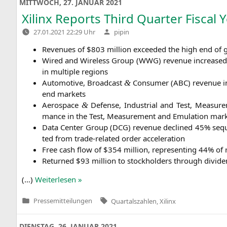
MITTWOCH, 27. JANUAR 2021
Xilinx Reports Third Quarter Fiscal 
Verfasst
27.01.2021 22:29 Uhr
pipin
von
Reve­nues of $803 mil­li­on excee­ded the high end of 
Wired and Wire­less Group (
WWG
) reve­nue increased
in mul­ti­ple regions
Auto­mo­ti­ve, Broad­cast
Con­su­mer (
ABC
) reve­nue i
&
end markets
Aero­space
Defen­se, Indus­tri­al and Test, Mea­su­r
&
mance in the Test, Mea­su­re­ment and Emu­la­ti­on mar
Data Cen­ter Group (
DCG
) reve­nue decli­ned 45% seque
ted from trade-rela­ted order acceleration
Free cash flow of $354 mil­li­on, repre­sen­ting 44% of
Retur­ned $93 mil­li­on to stock­hol­ders through divid
(…)
Wei­ter­le­sen »
Tags:
Pressemitteilungen
Quartalszahlen
,
Xilinx
Veröffentlicht
in
DIENSTAG, 26. JANUAR 2021