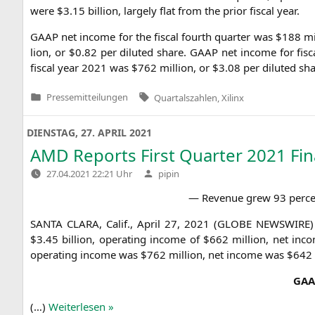
were $3.15 bil­li­on, lar­ge­ly flat from the pri­or fis­cal year.
GAAP
net inco­me for the fis­cal fourth quar­ter was $188 m
li­on, or $0.82 per diluted share.
GAAP
net inco­me for fis­
fis­cal year 2021 was $762 mil­li­on, or $3.08 per diluted sh
Tags:
Pressemitteilungen
Quartalszahlen
,
Xilinx
Veröffentlicht
in
DIENSTAG, 27. APRIL 2021
AMD
Reports First Quarter 2021 Fin
Verfasst
27.04.2021 22:21 Uhr
pipin
von
— Reve­nue grew 93 per­ce
SANTA
CLARA
, Calif., April 27, 2021 (
GLOBE
NEWSWIRE
$3.45 bil­li­on, ope­ra­ting inco­me of $662 mil­li­on, net 
ope­ra­ting inco­me was $762 mil­li­on, net inco­me was $642 
GAA
(…)
Wei­ter­le­sen »