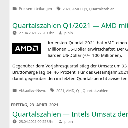
Tags:
Pressemitteilungen
2021
,
AMD
,
Q1
,
Quartalszahlen
Veröffentlicht
in
Quartalszahlen
Q1
/2021 —
AMD
mit
Verfasst
27.04.2021 22:20 Uhr
pipin
von
Im ers­ten Quar­tal 2021 hat
AMD
einen 
Mil­lio­nen US-Dol­lar erwirt­schaf­tet. Der
li­ar­den US-Dol­lar (+/- 100 Millionen),
Gegen­über dem Vor­jah­res­quar­tal stieg der Umsatz um 93 P
Brut­to­mar­ge lag bei 46 Pro­zent. Für das Gesamt­jahr 202
damit gegen­über den im letz­ten Quar­tals­be­richt avi­sier­te
Tags:
Aktuelles
–
News
2021
,
AMD
,
Q1
,
Quartalszahlen
Veröffentlicht
in
FREITAG, 23. APRIL 2021
Quartalszahlen — Intels Umsatz de
Verfasst
23.04.2021 00:55 Uhr
pipin
von