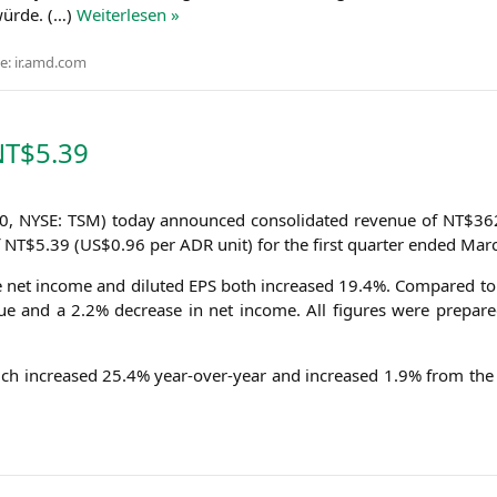
wür­de. (…)
Wei­ter­le­sen »
e:
ir.amd.com
NT
$5.39
30,
NYSE
:
TSM
) today announ­ced con­so­li­da­ted reve­nue of
NT
$362
f
NT
$5.39 (
US
$0.96 per
ADR
unit) for the first quar­ter ended Ma
le net inco­me and diluted
EPS
both increased 19.4%. Com­pared to 
e­nue and a 2.2% decrease in net inco­me. All figu­res were pre­pa
 which increased 25.4% year-over-year and increased 1.9% from the p