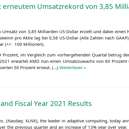
 erneutem Umsatzrekord von 3,85 Milli
 Umsatz von 3,85 Mil­li­ar­den US-Dol­lar erzielt und dabei einen 
er Gewinn pro Aktie lag bei 0,58 US-Dol­lar (Alle Zah­len nach
GAAP
lar (+/- 100 Millionen).
Pro­zent, im Ver­gleich zum vor­her­ge­hen­den Quar­tal betrug de
 2021 erwar­tet
AMD
nun einen Umsatz­zu­wachs von 60 Pro­zent 
­sier­ten 50 Pro­zent erneut. (…)
Wei­ter­le­sen »
 and Fiscal Year 2021 Results
Inc. (Nasdaq:
XLNX
), the lea­der in adap­ti­ve com­pu­ting, today a
 over the pre­vious quar­ter and an increase of 13% year over year. 