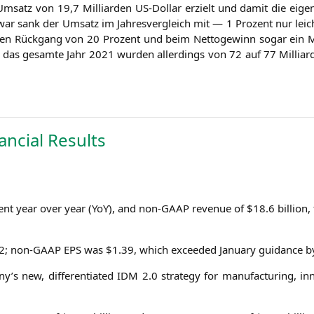
Umsatz von 19,7 Mil­li­ar­den US-Dol­lar erzielt und damit die eige
. Zwar sank der Umsatz im Jah­res­ver­gleich mit — 1 Pro­zent nur le
n Rück­gang von 20 Pro­zent und beim Net­to­ge­winn sogar ein 
 das gesam­te Jahr 2021 wur­den aller­dings von 72 auf 77 Mil­li­ar­
ancial Results
cent year over year (YoY), and non-GAAP reve­nue of $18.6 bil­li­on,
82; non-GAAP
EPS
was $1.39, which excee­ded Janu­ary gui­dance b
’s new, dif­fe­ren­tia­ted
IDM
2.0 stra­tegy for manu­fac­tu­ring, inn