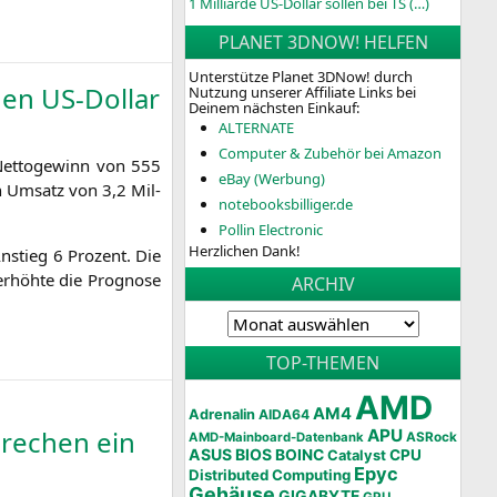
1 Milliarde US-Dollar sollen bei TS (…)
PLANET 3DNOW! HELFEN
Unterstütze Planet 3DNow! durch
en US-Dollar
Nutzung unserer Affiliate Links bei
Deinem nächsten Einkauf:
ALTERNATE
Computer & Zubehör bei Amazon
Net­to­ge­winn von 555
eBay (Werbung)
 Umsatz von 3,2 Mil­
notebooksbilliger.de
Pollin Electronic
Herzlichen Dank!
nstieg 6 Pro­zent. Die
höh­te die Pro­gno­se
ARCHIV
TOP-THEMEN
AMD
AM4
Adrenalin
AIDA64
brechen ein
APU
AMD-Mainboard-Datenbank
ASRock
ASUS
BIOS
BOINC
CPU
Catalyst
Epyc
Distributed Computing
Gehäuse
GIGABYTE