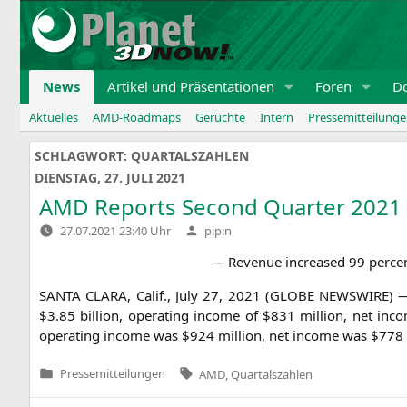
Zum
Inhalt
springen
News
Artikel und Präsentationen
Foren
D
Aktuelles
AMD-Roadmaps
Gerüchte
Intern
Pressemitteilung
SCHLAGWORT:
QUARTALSZAHLEN
DIENSTAG, 27. JULI 2021
AMD
Reports Second Quarter 2021 F
Verfasst
27.07.2021 23:40 Uhr
pipin
von
— Reve­nue increased 99 per­ce
SANTA
CLARA
, Calif., July 27, 2021 (
GLOBE
NEWSWIRE
)
$3.85 bil­li­on, ope­ra­ting inco­me of $831 mil­li­on, net 
ope­ra­ting inco­me was $924 mil­li­on, net inco­me was $778
Tags:
Pressemitteilungen
AMD
,
Quartalszahlen
Veröffentlicht
in