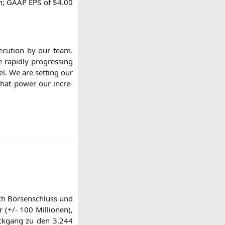
n;
GAAP
EPS
of $4.00
e­cu­ti­on by our team.
 rapidly pro­gres­sing
tel. We are set­ting our
rs that power our incre­
ch Bör­sen­schluss und
(+/- 100 Mil­lio­nen),
Rück­gang zu den 3,244