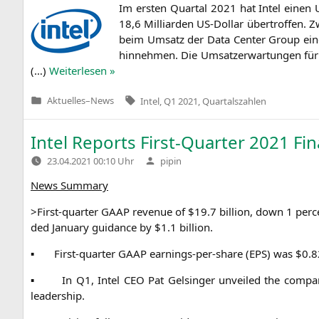
Im ers­ten Quar­tal 2021 hat Intel einen 
18,6 Mil­li­ar­den US-Dol­lar über­trof­fen
beim Umsatz der Data Cen­ter Group eine
hin­neh­men. Die Umsatz­er­war­tun­gen für
(…)
Wei­ter­le­sen »
Tags:
Aktuelles
–
News
Intel
,
Q1 2021
,
Quartalszahlen
Veröffentlicht
in
Intel Reports First-Quarter 2021 Fin
Verfasst
23.04.2021 00:10 Uhr
pipin
von
News Sum­ma­ry
>First-quar­ter
GAAP
reve­nue of $19.7 bil­li­on, down 1 per­
ded Janu­ary gui­dance by $1.1 billion.
▪
First-quar­ter
GAAP
ear­nings-per-share (
EPS
) was $0.
▪
In
Q1
, Intel
CEO
Pat Gel­sin­ger unvei­led the company
leadership.