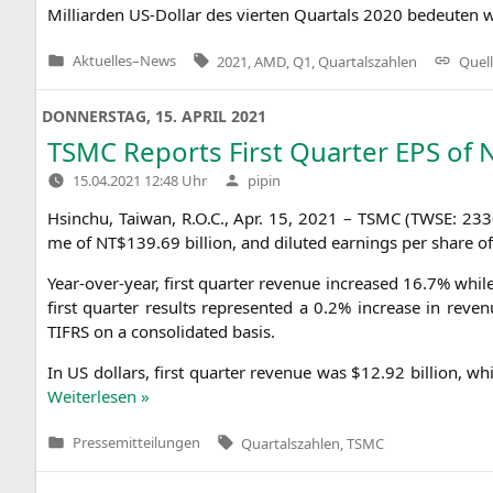
Mil­li­ar­den US-Dol­lar des vier­ten Quar­tals 2020 bedeu­ten 
Tags:
Aktuelles
–
News
2021
,
AMD
,
Q1
,
Quartalszahlen
Quell
Veröffentlicht
in
DONNERSTAG, 15. APRIL 2021
TSMC
Reports First Quarter
EPS
of
Verfasst
15.04.2021 12:48 Uhr
pipin
von
Hsin­chu, Tai­wan, R.O.C., Apr. 15, 2021 –
TSMC
(
TWSE
: 23
me of
NT
$139.69 bil­li­on, and diluted ear­nings per share o
Year-over-year, first quar­ter reve­nue increased 16.7% whi
first quar­ter results repre­sen­ted a 0.2% increase in rev
TIFRS
on a con­so­li­da­ted basis.
In
US
dol­lars, first quar­ter reve­nue was $12.92 bil­li­on,
Wei­ter­le­sen »
Tags:
Pressemitteilungen
Quartalszahlen
,
TSMC
Veröffentlicht
in