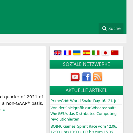
Suche
SOZIALE NETZWERKE
AKTUELLE ARTIKEL
d quar­ter of 2021 of
PrimeGrid: World Snake Day 16.–21. Juli
 On a non-GAAP* basis,
Von der Spielgrafik zur Wissenschaft:
n »
Wie GPUs das Distributed Computing
revolutionierten
BOINC
Games: Sprint Race vom 12.06.
12:00 Uhr (10:00
UTC
) bis zum 15.06.