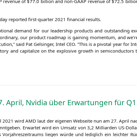
P
reve­nue of $77.0 bil­li­on and non-GAAP reve­nue of $72.5 bil­li­o
oday repor­ted first-quar­ter 2021 finan­cial results.
ep­tio­nal demand for our lea­der­ship pro­ducts and out­stan­ding ex
or­di­na­ry, our pro­duct road­map is gai­ning momen­tum, and we’re
­ti­on,” said Pat Gel­sin­ger, Intel
CEO
. “This is a pivo­tal year for In
­jec­to­ry and capi­ta­li­ze on the explo­si­ve growth in semi­con­duc­to
. April, Nvidia über Erwartungen für
Q1
tal 2021 wird
AMD
laut der eige­nen Web­sei­te nun am 27. April na
­ge­ben. Erwar­tet wird ein Umsatz von 3,2 Mil­li­ar­den US-Dol­lar 
r­jah­res­zeit­raums lie­gen wür­de und ledig­lich ein leich­ter 