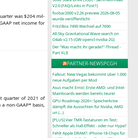
V2.0 (FAQ/Links in Post1)
foobar2000 v2.26 preview 2026-08-05
quar­ter was $204 mil­
wurde veröffentlicht
n-GAAP net inco­me for
Fritz!Box 7490 Wechsel auf 7690
All-Sky Gravitational Wave search on
O4ab v2.15 (GW-opencl-nvidia-2G)
Der "Was macht ihr gerade?"-Thread -
Part XLII
PARTNER-NEWS
PCGH
Fallout: New Vegas bekommt über 1.000
neue Aufgaben per Mod
Asus macht Ernst: Erste AMD- und Intel-
Mainboards werden bereits teurer
st quar­ter of 2021 of
GPU-Roadmap 2026+: Speicherkrise
 On a non-GAAP* basis,
dämpft die Aussichten für Nvidia, AMD
un (…)
[PLUS] Vier TMR-Tastaturen im Test:
Schneller als Hall-Effekt - oder nur Hype?
Fehlt Apple DRAM?: iPhone-18-Chips für