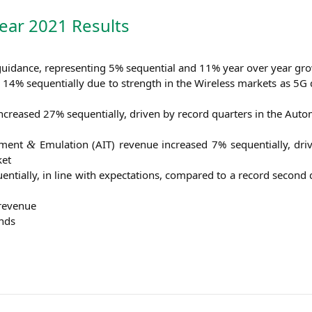
Year 2021 Results
gui­dance, repre­sen­ting 5% sequen­ti­al and 11% year over year gr
 14% sequen­ti­al­ly due to strength in the Wire­less mar­kets as
5G
ncreased 27% sequen­ti­al­ly, dri­ven by record quar­ters in the Auto­
e­ment
Emu­la­ti­on (
AIT
) reve­nue increased 7% sequen­ti­al­ly, dri
&
ket
n­ti­al­ly, in line with expec­ta­ti­ons, com­pared to a record second 
 revenue
ends