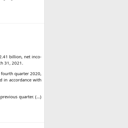
.41 bil­li­on, net inco­
rch 31, 2021.
fourth quar­ter 2020,
red in accordance with
re­vious quar­ter. (…)