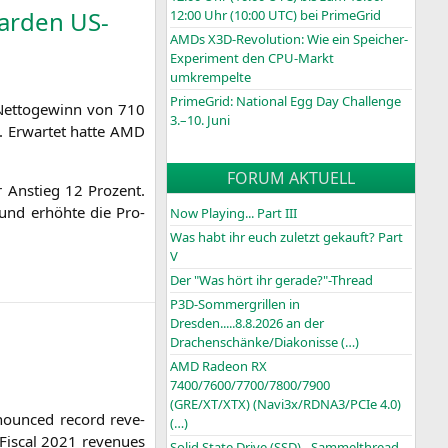
arden US-
12:00 Uhr (10:00
UTC
) bei PrimeGrid
AMDs X3D-Revolution: Wie ein Speicher-
Experiment den CPU-Markt
umkrempelte
PrimeGrid: National Egg Day Challenge
Net­to­ge­winn von 710
3.–10. Juni
). Erwar­tet hat­te
AMD
FORUM AKTUELL
r Anstieg 12 Pro­zent.
und erhöh­te die Pro­
Now Playing... Part III
Was habt ihr euch zuletzt gekauft? Part
V
Der "Was hört ihr gerade?"-Thread
P3D-Sommergrillen in
Dresden.....8.8.2026 an der
Drachenschänke/Diakonisse (…)
AMD Radeon RX
7400/7600/7700/7800/7900
(GRE/XT/XTX) (Navi3x/RDNA3/PCIe 4.0)
nnoun­ced record reve­
(…)
Fis­cal 2021 reve­nues
Solid State Drive (SSD) - Sammelthread