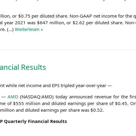
il­li­on, or $0.75 per diluted share. Non-GAAP net inco­me for the 
cal year 2021 was $647 mil­li­on, or $2.62 per diluted share. No
are. (…)
Wei­ter­le­sen »
ancial Results
nt while net inco­me and
EPS
tri­pled year-over-year —
) —
AMD
(
NASDAQ
:
AMD
) today announ­ced reve­nue for the fir
inco­me of $555 mil­li­on and diluted ear­nings per share of $0.45.
mil­li­on and diluted ear­nings per share was $0.52.
P
Quar­ter­ly Finan­cial Results