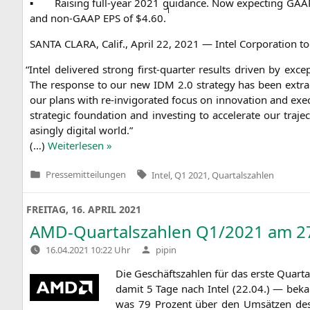
▪
Rai­sing full-year 2021 gui­dance. Now expec­ting
GAA
1
and non-GAAP
EPS
of $4.60.
SANTA
CLARA
, Calif., April 22, 2021 — Intel Cor­po­ra­ti­on t
“
Intel deli­ver­ed strong first-quar­ter results dri­ven by exc
The respon­se to our new
IDM
2.0 stra­tegy has been extra­
our plans with re-invi­go­ra­ted focus on inno­va­ti­on and exe­cu
stra­te­gic foun­da­ti­on and inves­t­ing to acce­le­ra­te our tra
asing­ly digi­tal world.”
(…)
Wei­ter­le­sen »
Tags:
Pressemitteilungen
Intel
,
Q1 2021
,
Quartalszahlen
Veröffentlicht
in
FREITAG, 16. APRIL 2021
AMD-Quartalszahlen
Q1
/2021 am 27
Verfasst
16.04.2021 10:22 Uhr
pipin
von
Die Geschäfts­zah­len für das ers­te Quar­
damit 5 Tage nach Intel (22.04.) — bekannt
was 79 Pro­zent über den Umsät­zen des Vo