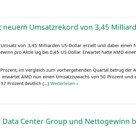
 neuem Umsatzrekord von 3,45 Milliard
Umsatz von 3,45 Mil­li­ar­den US-Dol­lar erzielt und dabei einen 
 Gewinn pro Aktie lag bei 0,45 US-Dol­lar. Erwar­tet hat­te
AMD
einen
ro­zent, im Ver­gleich zum vor­her­ge­hen­den Quar­tal betrug der A
1 erwar­tet
AMD
nun einen Umsatz­zu­wachs von 50 Pro­zent und er
n 37 Pro­zent deut­lich (…)
Wei­ter­le­sen »
r Data Center Group und Nettogewinn 