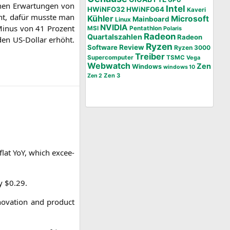
GPU
­nen Erwar­tun­gen von
Intel
HWiNFO32
HWiNFO64
Kaveri
icht, dafür muss­te man
Kühler
Microsoft
Mainboard
Linux
NVIDIA
Minus von 41 Pro­zent
MSI
Pentathlon
Polaris
Radeon
Quartalszahlen
Radeon
den US-Dol­lar erhöht.
Ryzen
Software
Review
Ryzen 3000
Treiber
Supercomputer
TSMC
Vega
Webwatch
Zen
Windows
windows 10
Zen 3
Zen 2
 flat YoY, which excee­
y $0.29.
o­va­ti­on and pro­duct