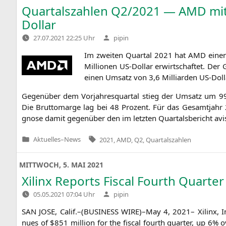
Quartalszahlen
Q2
/2021 —
AMD
mit
Dollar
Verfasst
27.07.2021 22:25 Uhr
pipin
von
Im zwei­ten Quar­tal 2021 hat
AMD
einen
Mil­lio­nen US-Dol­lar erwirt­schaf­tet. D
einen Umsatz von 3,6 Mil­li­ar­den US-Dol­
Gegen­über dem Vor­jah­res­quar­tal stieg der Umsatz um 99 
Die Brut­to­mar­ge lag bei 48 Pro­zent. Für das Gesamt­jahr
gno­se damit gegen­über den im letz­ten Quar­tals­be­richt avi
Tags:
Aktuelles
–
News
2021
,
AMD
,
Q2
,
Quartalszahlen
Veröffentlicht
in
MITTWOCH, 5. MAI 2021
Xilinx Reports Fiscal Fourth Quarter
Verfasst
05.05.2021 07:04 Uhr
pipin
von
SAN
JOSE
, Calif.–(
BUSINESS
WIRE
)–May 4, 2021– Xilinx, 
nues of $851 mil­li­on for the fis­cal fourth quar­ter, up 6%