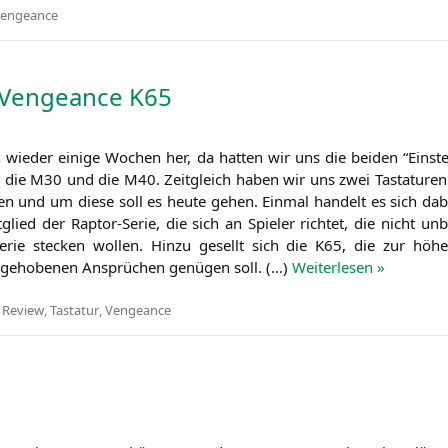
engeance
Vengeance
K65
n wie­der eini­ge Wochen her, da hat­ten wir uns die bei­den “Ein
, die
M30
und die
M40
. Zeit­gleich haben wir uns zwei Tas­ta­tu­r
hen und um die­se soll es heu­te gehen. Ein­mal han­delt es sich d
t­glied der Rap­tor-Serie, die sich an Spie­ler rich­tet, die nicht 
e­rie ste­cken wol­len. Hin­zu gesellt sich die
K65
, die zur höhe­
geho­be­nen Ansprü­chen genü­gen soll. (…)
Wei­ter­le­sen »
,
Review
,
Tastatur
,
Vengeance