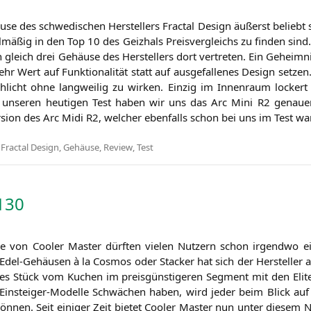
­se des schwe­di­schen Her­stel­lers Frac­tal Design äußerst beliebt
­mä­ßig in den Top 10 des Geiz­hals Preis­ver­gleichs zu fin­den sind. 
leich drei Gehäu­se des Her­stel­lers dort ver­tre­ten. Ein Geheim­ni
 Wert auf Funk­tio­na­li­tät statt auf aus­ge­fal­le­nes Design set­zen
schlicht ohne lang­wei­lig zu wir­ken. Ein­zig im Innen­raum lockert 
r unse­ren heu­ti­gen Test haben wir uns das Arc Mini
R2
genau­er
r­si­on des Arc Midi
R2
, wel­cher eben­falls schon bei uns im Test wa
,
Fractal Design
,
Gehäuse
,
Review
,
Test
130
e von Coo­ler Mas­ter dürf­ten vie­len Nut­zern schon irgend­wo e
el-Gehäu­sen à la Cos­mos oder Sta­cker hat sich der Her­stel­ler 
ges Stück vom Kuchen im preis­güns­ti­ge­ren Seg­ment mit den Eli­te
 Ein­stei­ger-Model­le Schwä­chen haben, wird jeder beim Blick auf
kön­nen. Seit eini­ger Zeit bie­tet Coo­ler Mas­ter nun unter die­s