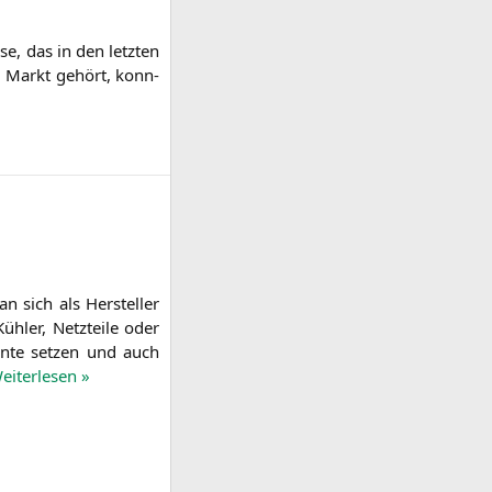
se, das in den letz­ten
am Markt gehört, konn­
n sich als Her­stel­ler
üh­ler, Netz­tei­le oder
en­te set­zen und auch
ei­ter­le­sen »