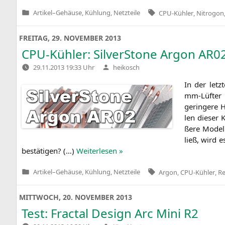
Tags:
Artikel
–
Gehäuse, Kühlung, Netzteile
CPU-Kühler
,
Nitrogon
Veröffentlicht
in
FREITAG, 29. NOVEMBER 2013
CPU-Kühler: SilverStone Argon
AR0
Verfasst
29.11.2013 19:33 Uhr
heikosch
von
In der letz
mm-Lüf­ter a
gerin­ge­re 
len die­ser 
ße­re Mode
ließ, wird e
bestä­ti­gen? (…)
Wei­ter­le­sen »
Tags:
Artikel
–
Gehäuse, Kühlung, Netzteile
Argon
,
CPU-Kühler
,
Re
Veröffentlicht
in
MITTWOCH, 20. NOVEMBER 2013
Test: Fractal Design Arc Mini
R2