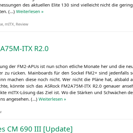
s­sun­gen des aktu­el­len Eli­te 130 sind viel­leicht nicht die gering
ten. (…)
Wei­ter­le­sen »
se
,
mITX
,
Review
A75M-ITX
R2
.0
­lung der FM2-APUs ist nun schon etli­che Mona­te her und die neue
r zu rücken. Main­boards für den Sockel
FM2
+ sind jeden­falls 
Sinn machen die­se noch nicht. Wer nicht die Plä­ne hat, als­bald au
h­te, könn­te sich das ASRock
FM2A75M-ITX
R2
.0 genau­er anse
k­te mITX-Lösung das Ziel ist. Wo die Stär­ken und Schwä­chen des
ns ange­se­hen. (…)
Wei­ter­le­sen »
w
es
CM
690
III
[Update]