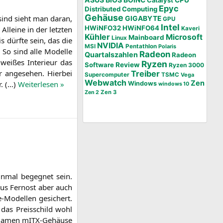
BOINC
CPU
Catalyst
Epyc
Distributed Computing
Gehäuse
 sind sieht man dar­an,
GIGABYTE
GPU
Intel
HWiNFO32
HWiNFO64
Allei­ne in der letz­ten
Kaveri
Kühler
Microsoft
Mainboard
Linux
s dürf­te sein, das die
NVIDIA
MSI
Pentathlon
Polaris
. So sind alle Model­le
Radeon
Quartalszahlen
Radeon
wei­ßes Inte­ri­eur das
Ryzen
Software
Review
Ryzen 3000
 ange­se­hen. Hier­bei
Treiber
Supercomputer
TSMC
Vega
Webwatch
Zen
r. (…)
Wei­ter­le­sen »
Windows
windows 10
Zen 3
Zen 2
in­mal begeg­net sein.
aus Fern­ost aber auch
-Model­len gesi­chert.
 das Preis­schild wohl
em Namen mITX-Gehäu­se