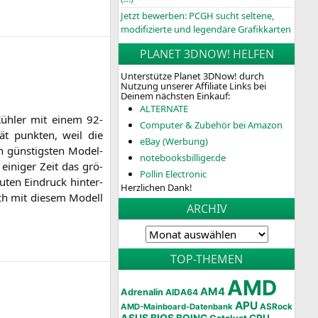
Jetzt bewerben: PCGH sucht seltene,
modifizierte und legendäre Grafikkarten
PLANET 3DNOW! HELFEN
Unterstütze Planet 3DNow! durch
Nutzung unserer Affiliate Links bei
Deinem nächsten Einkauf:
ALTERNATE
Küh­ler mit einem 92-
Computer & Zubehör bei Amazon
­tät punk­ten, weil die
eBay (Werbung)
n güns­tigs­ten Model­
notebooksbilliger.de
eini­ger Zeit das grö­
Pollin Electronic
en Ein­druck hin­ter­
Herzlichen Dank!
auch mit die­sem Modell
ARCHIV
TOP-THEMEN
AMD
AM4
Adrenalin
AIDA64
APU
AMD-Mainboard-Datenbank
ASRock
ASUS
BIOS