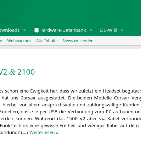
ownloads
Hardware-Datenbank
DC-Wiki
en
Webwatches
Alte Inhalte
News einsenden
V2
2100
&
es schon eine Ewig­keit her, dass wir zuletzt ein Head­set begut­a
 hat uns Cor­sair aus­ge­stat­tet. Die bei­den Model­le Cor­sair Ve
 hier­bei vor allem anspruchs­vol­le und zah­lungs­wil­li­ge Kun­d
Model­len, dass sie per
USB
die Ver­bin­dung zum
PC
auf­bau­en un
wer­den kön­nen. Wäh­rend das 1500 v2 aber via Kabel ver­bun­den
unk-Tech­nik eine gewis­se Frei­heit und weni­ger Kabel auf dem S
r­bin­dung? (…)
Wei­ter­le­sen »