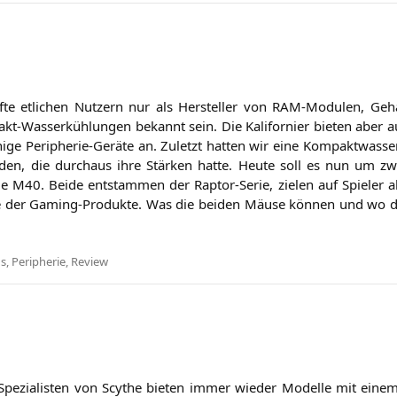
f­te etli­chen Nut­zern nur als Her­stel­ler von RAM-Modu­len, Gehä
t-Was­ser­küh­lun­gen bekannt sein. Die Kali­for­ni­er bie­ten aber 
i­ge Peri­phe­rie-Gerä­te an. Zuletzt hat­ten wir eine Kom­pakt­was­se
den, die durch­aus ihre Stär­ken hat­te. Heu­te soll es nun um z
ie
M40
. Bei­de ent­stam­men der Rap­tor-Serie, zie­len auf Spie­ler
­se der Gam­ing-Pro­duk­te. Was die bei­den Mäu­se kön­nen und wo d
s
,
Peripherie
,
Review
Spe­zia­lis­ten von Scy­the bie­ten immer wie­der Model­le mit einem 