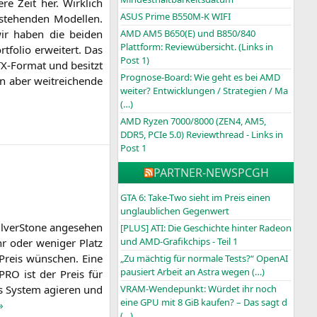
re Zeit her. Wirk­lich
ASUS Prime B550M-K WIFI
estehen­den Model­len.
ir haben die bei­den
AMD AM5 B650(E) und B850/840
Plattform: Reviewübersicht. (Links in
fo­lio erwei­tert. Das
Post 1)
TX-For­mat und besitzt
Prognose-Board: Wie geht es bei AMD
 aber weit­rei­chen­de
weiter? Entwicklungen / Strategien / Ma
(…)
AMD Ryzen 7000/8000 (ZEN4, AM5,
DDR5, PCIe 5.0) Reviewthread - Links in
Post 1
PARTNER-NEWS
PCGH
GTA 6: Take-Two sieht im Preis einen
unglaublichen Gegenwert
­ver­Stone ange­se­hen
[PLUS] ATI: Die Geschichte hinter Radeon
und AMD-Grafikchips - Teil 1
r oder weni­ger Platz
Preis wün­schen. Eine
„Zu mächtig für normale Tests?“ OpenAI
pausiert Arbeit an Astra wegen (…)
-PRO
ist der Preis für
as Sys­tem agie­ren und
VRAM-Wendepunkt: Würdet ihr noch
eine GPU mit 8 GiB kaufen? – Das sagt d
»
(…)