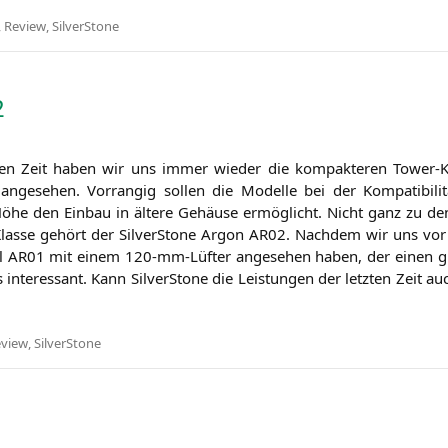
,
Review
,
SilverStone
2
­ten Zeit haben wir uns immer wie­der die kom­pak­te­ren Tower-
nge­se­hen. Vor­ran­gig sol­len die Model­le bei der Kom­pa­ti­bi­li
Höhe den Ein­bau in älte­re Gehäu­se ermög­licht. Nicht ganz zu de
Klas­se gehört der Sil­ver­Stone Argon
AR02
. Nach­dem wir uns vor 
ll
AR01
mit einem 120-mm-Lüf­ter ange­se­hen haben, der einen gut
s inter­es­sant. Kann Sil­ver­Stone die Leis­tun­gen der letz­ten Zeit 
view
,
SilverStone