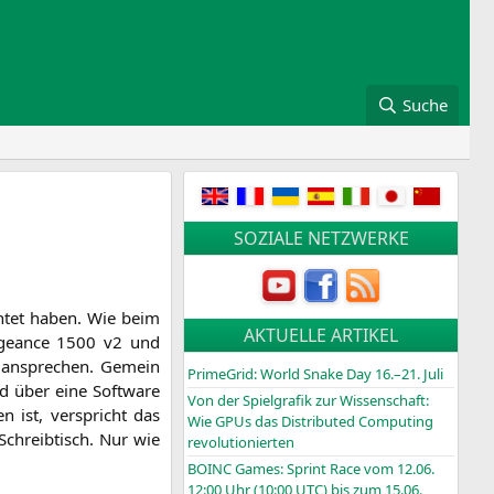
Suche
SOZIALE NETZWERKE
ch­tet haben. Wie beim
AKTUELLE ARTIKEL
n­ge­an­ce 1500 v2 und
en anspre­chen. Gemein
PrimeGrid: World Snake Day 16.–21. Juli
d über eine Soft­ware
Von der Spielgrafik zur Wissenschaft:
 ist, ver­spricht das
Wie GPUs das Distributed Computing
chreib­tisch. Nur wie
revolutionierten
BOINC
Games: Sprint Race vom 12.06.
12:00 Uhr (10:00
UTC
) bis zum 15.06.