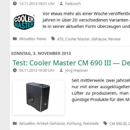
Verfasst
13.11.2013 19:51 Uhr
heikosch
von
Vor etwas mehr als einer Woche ver­öf­fent­li
Jah­ren in über 20 ver­schie­de­nen Vari­an­
te in sei­ner aktu­el­len Form über­zeu­gen u
Tags:
Aktuelles
–
News
ATX
,
Cooler Master
,
Gehäuse
,
Review
Veröffentlicht
in
SONNTAG, 3. NOVEMBER 2013
Test: Cooler Master
CM
690
III
— Der
Verfasst
03.11.2013 16:30 Uhr
Jörg Heptner
von
Seit mitt­ler­wei­le zwei Jahr­
nur mit einer aus­ge­klü­gel­te
Lüf­ter zu pro­du­zie­ren, ma
güns­ti­ge Pro­duk­te für den M
Tags:
Aktuelles
–
Artikel
–
Gehäuse, Kühlung, Netzteile
CM 690 III
,
Veröffentlicht
in