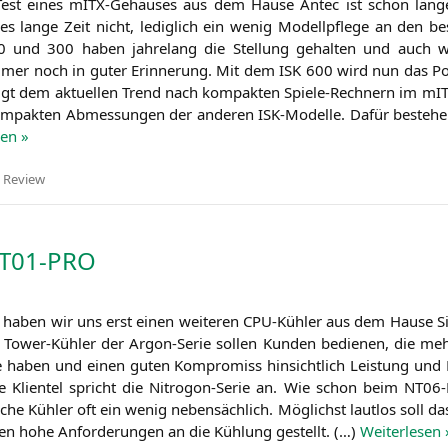
 Test eines mITX-Gehäu­ses aus dem Hau­se Antec ist schon län­ge­
es lan­ge Zeit nicht, ledig­lich ein wenig Modell­pfle­ge an den b
 und 300 haben jah­re­lang die Stel­lung gehal­ten und auch w
mer noch in guter Erin­ne­rung. Mit dem
ISK
600 wird nun das Port­
lgt dem aktu­el­len Trend nach kom­pak­ten Spie­le-Rech­nern im mI
om­pak­ten Abmes­sun­gen der ande­ren ISK-Model­le. Dafür bestehen
sen »
,
Review
T01-PRO
haben wir uns erst einen wei­te­ren CPU-Küh­ler aus dem Hau­se Sil
 Tower-Küh­ler der Argon-Serie sol­len Kun­den bedie­nen, die meh
 haben und einen guten Kom­pro­miss hin­sicht­lich Leis­tung und 
e Kli­en­tel spricht die Nitro­gon-Serie an. Wie schon beim
NT06
­che Küh­ler oft ein wenig neben­säch­lich. Mög­lichst laut­los soll d
en hohe Anfor­de­run­gen an die Küh­lung gestellt. (…)
Wei­ter­le­sen 