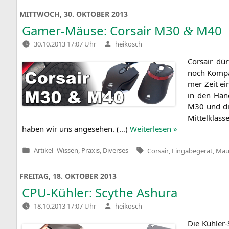
MITTWOCH, 30. OKTOBER 2013
Gamer-Mäuse: Corsair
M30
M40
&
Verfasst
30.10.2013 17:07 Uhr
heikosch
von
Cor­sair dür
noch Kom­pak
mer Zeit ein
in den Hän­
M30
und d
Mit­tel­klas
haben wir uns ange­se­hen. (…)
Wei­ter­le­sen »
Tags:
Artikel
–
Wissen, Praxis, Diverses
Corsair
,
Eingabegerät
,
Mau
Veröffentlicht
in
FREITAG, 18. OKTOBER 2013
CPU-Kühler: Scythe Ashura
Verfasst
18.10.2013 17:07 Uhr
heikosch
von
Die Küh­ler-