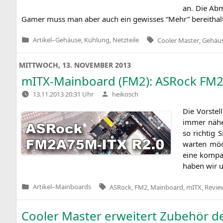
an. Die Abme
Gamer muss man aber auch ein gewis­ses “Mehr” bereit­hal­
Tags:
Artikel
–
Gehäuse, Kühlung, Netzteile
Cooler Master
,
Gehäu
Veröffentlicht
in
MITTWOCH, 13. NOVEMBER 2013
mITX-Mainboard (
FM2
): ASRock
FM2
Verfasst
13.11.2013 20:31 Uhr
heikosch
von
Die Vor­stel
immer nähe
so rich­tig 
war­ten möc
eine kom­pa
haben wir u
Tags:
Artikel
–
Mainboards
ASRock
,
FM2
,
Mainboard
,
mITX
,
Revie
Veröffentlicht
in
Cooler Master erweitert Zubehör d