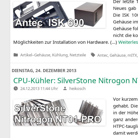
Der letz­te
Neu­es gab 
Die
ISK
100
Gehäu­se im
Gehäu­se fo
nicht die k
Mög­lich­kei­ten zur Instal­la­ti­on von Hard­ware. (…)
Wei­ter­le­
Tags:
Artikel
–
Gehäuse, Kühlung, Netzteile
Antec
,
Gehäuse
,
mITX
Veröffentlicht
in
DIENSTAG, 24. DEZEMBER 2013
CPU-Kühler: SilverStone Nitrogon
N
Verfasst
24.12.2013 11:44 Uhr
heikosch
von
Vor kur­zem 
gehabt. Die
in der Höhe
ganz ande­r
HTPC-taug­li
damit wer­d