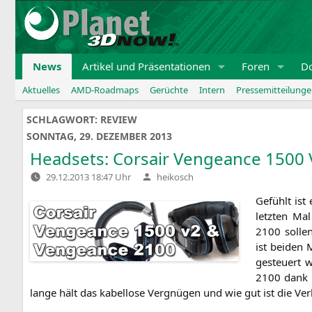
Zum
Inhalt
springen
News
Artikel und Präsentationen
Foren
D
Aktuelles
AMD-Roadmaps
Gerüchte
Intern
Pressemitteilung
SCHLAGWORT:
REVIEW
SONNTAG, 29. DEZEMBER 2013
Headsets: Corsair Vengeance 1500
Verfasst
29.12.2013 18:47 Uhr
heikosch
von
Gefühlt ist 
letz­ten Mal
2100 sol­len
ist bei­den 
gesteu­ert 
2100 dank F
lan­ge hält das kabel­lo­se Ver­gnü­gen und wie gut ist die Ve