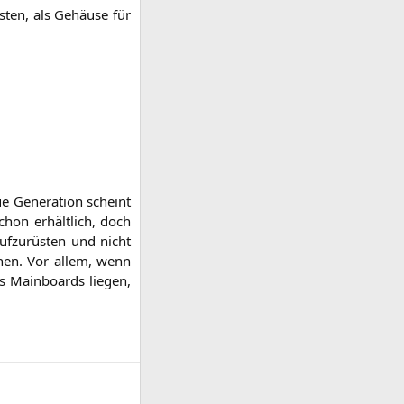
s­ten, als Gehäu­se für
 Gene­ra­ti­on scheint
schon erhält­lich, doch
f­zu­rüs­ten und nicht
­hen. Vor allem, wenn
 Main­boards lie­gen,