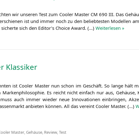
ch­ten wir unse­ren Test zum Coo­ler Mas­ter
CM
690
III
. Das Gehäu­
ten erschie­nen ist und immer noch zu den belieb­tes­ten Model­len 
nd sicher­te sich den Editor’s Choice Award. (…)
Wei­ter­le­sen »
 Klassiker
zehn­ten ist Coo­ler Mas­ter nun schon im Geschäft. So lan­ge hält ma
n Mar­ken­phi­lo­so­phie. Es reicht nicht ein­fach nur aus, Gehäu­se, K
n muss auch immer wie­der neue Inno­va­tio­nen ein­brin­gen, Akz
as­sen­markt anbie­ten kön­nen. All das ver­eint Coo­ler Mas­ter. (…)
W
Cooler Master
,
Gehäuse
,
Review
,
Test