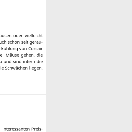
u­sen oder viel­leicht
auch schon seit gerau­
r­küh­lung von Cor­sair
wei Mäu­se gehen, die
 ab und sind intern die
ie Schwä­chen lie­gen,
inter­es­san­ten Preis-