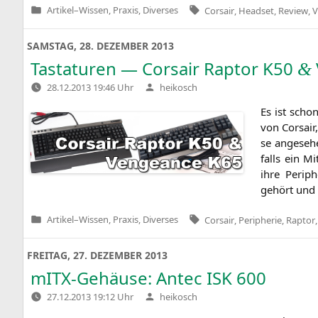
Tags:
Artikel
–
Wissen, Praxis, Diverses
Corsair
,
Headset
,
Review
,
V
Veröffentlicht
in
SAMSTAG, 28. DEZEMBER 2013
Tastaturen — Corsair Raptor
K50
&
Verfasst
28.12.2013 19:46 Uhr
heikosch
von
Es ist scho
von Cor­sair
se ange­se­
falls ein Mi
ihre Peri­ph
gehört und 
Tags:
Artikel
–
Wissen, Praxis, Diverses
Corsair
,
Peripherie
,
Raptor
Veröffentlicht
in
FREITAG, 27. DEZEMBER 2013
mITX-Gehäuse: Antec
ISK
600
Verfasst
27.12.2013 19:12 Uhr
heikosch
von