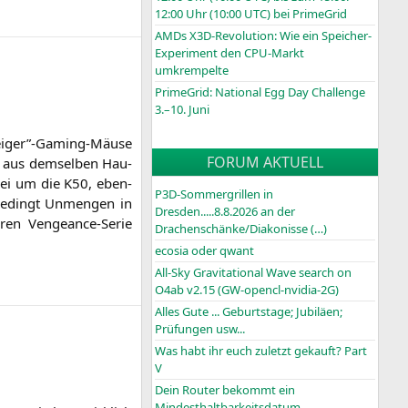
12:00 Uhr (10:00
UTC
) bei PrimeGrid
AMDs X3D-Revolution: Wie ein Speicher-
Experiment den CPU-Markt
umkrempelte
PrimeGrid: National Egg Day Challenge
3.–10. Juni
steiger”-Gaming-Mäuse
FORUM AKTUELL
en aus dem­sel­ben Hau­
abei um die
K50
, eben­
P3D-Sommergrillen in
unbe­dingt Unmen­gen in
Dresden.....8.8.2026 an der
ren Ven­ge­an­ce-Serie
Drachenschänke/Diakonisse (…)
ecosia oder qwant
All-Sky Gravitational Wave search on
O4ab v2.15 (GW-opencl-nvidia-2G)
Alles Gute ... Geburtstage; Jubiläen;
Prüfungen usw...
Was habt ihr euch zuletzt gekauft? Part
V
Dein Router bekommt ein
Mindesthaltbarkeitsdatum