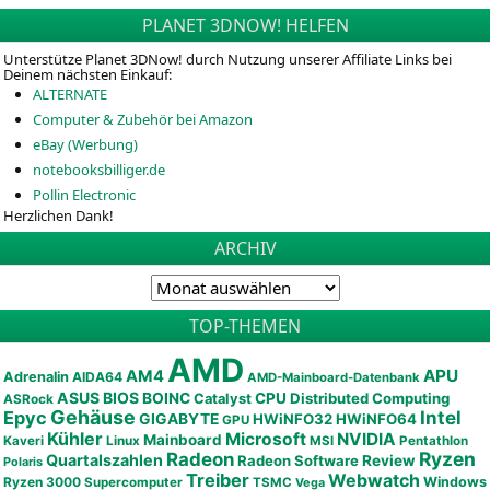
PLANET 3DNOW! HELFEN
Unterstütze Planet 3DNow! durch Nutzung unserer Affiliate Links bei
Deinem nächsten Einkauf:
ALTERNATE
Computer & Zubehör bei Amazon
eBay (Werbung)
notebooksbilliger.de
Pollin Electronic
Herzlichen Dank!
ARCHIV
TOP-THEMEN
AMD
APU
AM4
Adrenalin
AIDA64
AMD-Mainboard-Datenbank
ASUS
BIOS
BOINC
CPU
Distributed Computing
Catalyst
ASRock
Gehäuse
Epyc
Intel
GIGABYTE
HWiNFO32
HWiNFO64
GPU
Kühler
Microsoft
NVIDIA
Mainboard
Kaveri
Linux
MSI
Pentathlon
Ryzen
Radeon
Quartalszahlen
Radeon Software
Review
Polaris
Treiber
Webwatch
Ryzen 3000
Windows
Supercomputer
TSMC
Vega