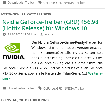
Tags:
Downloads
–
Treiber
GeForce
,
GRD
,
NVIDIA
,
Treiber
Veröffentlicht
in
MITTWOCH, 21. OKTOBER 2020
Nvidia GeForce-Treiber (
GRD
) 456.98
(Hotfix-Release) für Windows 10
Verfasst
21.10.2020 19:51 Uhr
eratte
von
Der Nvi­dia GeForce-Game-Rea­dy-Trei­ber für
Win­dows ist in einer neu­en Ver­si­on erschie­
nen. Er unter­stützt alle Nvi­dia-Kar­ten seit
der GeForce 600er, über die GeForce 700er,
die GeForce 900er, die GeForce 10xx, die
GeForce 16xx, die
RTX
20xx und bis hin zur aktu­el­len GeForce
RTX
30xx Serie, sowie alle Kar­ten der Titan-Serie. (…)
Wei­ter­le­
sen »
Tags:
Downloads
–
Treiber
GeForce
,
GRD
,
NVIDIA
,
Treiber
Veröffentlicht
in
DIENSTAG, 20. OKTOBER 2020