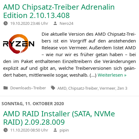
AMD
Chipsatz-Treiber Adrenalin
Edition 2.10.13.408
Verfasst
19.10.2020 23:46 Uhr
Nero24
von
Die aktu­el­le Ver­si­on des
AMD
Chip­satz-Trei­
bers ist ein Vor­griff auf den anste­hen­den
Release von Ver­meer. Außer­dem lis­tet
AMD
– wie nur wir es frü­her getan haben – bei
den im Paket ent­hal­te­nen Ein­zel­trei­bern die Ver­än­de­run­gen
expli­zit auf und gibt an, wel­che Trei­ber­ver­sio­nen sich geän­
dert haben, mitt­ler­wei­le sogar, wes­halb. (…)
Wei­ter­le­sen »
Tags:
Downloads
–
Treiber
AMD
,
Chipsatz-Treiber
,
Vermeer
,
Zen 3
Veröffentlicht
in
SONNTAG, 11. OKTOBER 2020
AMD
RAID
Installer (
SATA
, NVMe
RAID
) 2.09.28.009
Verfasst
11.10.2020 08:50 Uhr
pipin
von