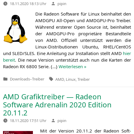
Verfasst
18.11.2020 18:13 Uhr
pipin
von
Die Rade­on Soft­ware für Linux beinhal­tet den
AMDGPU
All-Open und AMDG­PU-Pro Trei­ber.
Wäh­rend ers­te­rer Open Source ist, beinhal­tet
der AMDG­PU-Pro pro­prie­tä­re Bestand­tei­le
von
AMD
. Offi­zi­ell unter­stützt wer­den die
Linux-Dis­tri­bu­tio­nen Ubun­tu,
RHEL
/CentOS
und
SLED
/
SLES
. Eine Anlei­tung zur Instal­la­ti­on stellt
AMD
hier
bereit
. Die neue Ver­si­on unter­stützt auch nun die Kar­ten der
Rade­on
RX
6800 Serie. (…)
Wei­ter­le­sen »
Tags:
Downloads
–
Treiber
AMD
,
Linux
,
Treiber
Veröffentlicht
in
AMD
Grafiktreiber — Radeon
Software Adrenalin 2020 Edition
20.11.2
Verfasst
18.11.2020 17:51 Uhr
pipin
von
Mit der Ver­si­on 20.11.2 der Rade­on Soft­