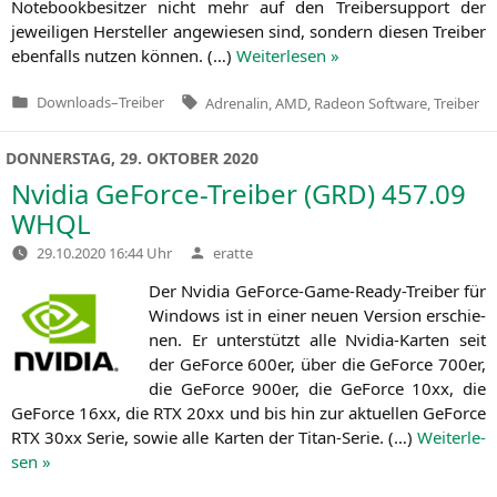
Note­book­be­sit­zer nicht mehr auf den Trei­ber­sup­port der
jewei­li­gen Her­stel­ler ange­wie­sen sind, son­dern die­sen Trei­ber
eben­falls nut­zen kön­nen. (…)
Wei­ter­le­sen »
Tags:
Downloads
–
Treiber
Adrenalin
,
AMD
,
Radeon Software
,
Treiber
Veröffentlicht
in
DONNERSTAG, 29. OKTOBER 2020
Nvidia GeForce-Treiber (
GRD
) 457.09
WHQL
Verfasst
29.10.2020 16:44 Uhr
eratte
von
Der Nvi­dia GeForce-Game-Rea­dy-Trei­ber für
Win­dows ist in einer neu­en Ver­si­on erschie­
nen. Er unter­stützt alle Nvi­dia-Kar­ten seit
der GeForce 600er, über die GeForce 700er,
die GeForce 900er, die GeForce 10xx, die
GeForce 16xx, die
RTX
20xx und bis hin zur aktu­el­len GeForce
RTX
30xx Serie, sowie alle Kar­ten der Titan-Serie. (…)
Wei­ter­le­
sen »