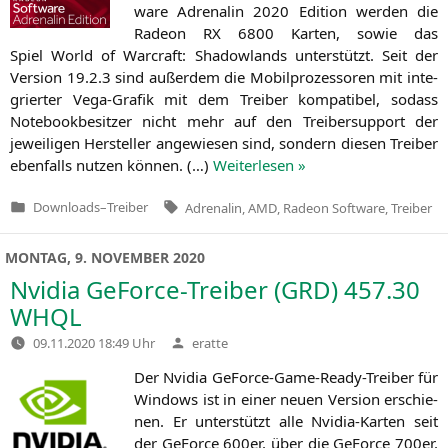
ware Adre­na­lin 2020 Edi­ti­on wer­den die
Rade­on
RX
6800 Kar­ten, sowie das
Spiel World of War­craft: Shadow­lands unter­stützt. Seit der
Ver­si­on 19.2.3 sind außer­dem die Mobil­pro­zes­so­ren mit inte­
grier­ter Vega-Gra­fik mit dem Trei­ber kom­pa­ti­bel, sodass
Note­book­be­sit­zer nicht mehr auf den Trei­ber­sup­port der
jewei­li­gen Her­stel­ler ange­wie­sen sind, son­dern die­sen Trei­ber
eben­falls nut­zen kön­nen. (…)
Wei­ter­le­sen »
Tags:
Downloads
–
Treiber
Adrenalin
,
AMD
,
Radeon Software
,
Treiber
Veröffentlicht
in
MONTAG, 9. NOVEMBER 2020
Nvidia GeForce-Treiber (
GRD
) 457.30
WHQL
Verfasst
09.11.2020 18:49 Uhr
eratte
von
Der Nvi­dia GeForce-Game-Rea­dy-Trei­ber für
Win­dows ist in einer neu­en Ver­si­on erschie­
nen. Er unter­stützt alle Nvi­dia-Kar­ten seit
der GeForce 600er, über die GeForce 700er,