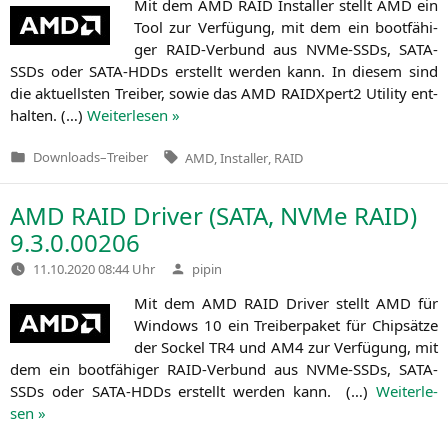
Mit dem
AMD
RAID
Instal­ler stellt
AMD
ein
Tool zur Ver­fü­gung, mit dem ein boot­fä­hi­
ger RAID-Ver­bund aus NVMe-SSDs, SATA-
SSDs oder SATA-HDDs erstellt wer­den kann. In die­sem sind
die aktu­ells­ten Trei­ber, sowie das
AMD
RAIDXpert2 Uti­li­ty ent­
hal­ten. (…)
Wei­ter­le­sen »
Tags:
Downloads
–
Treiber
AMD
,
Installer
,
RAID
Veröffentlicht
in
AMD
RAID
Driver (
SATA
, NVMe
RAID
)
9.3.0.00206
Verfasst
11.10.2020 08:44 Uhr
pipin
von
Mit dem
AMD
RAID
Dri­ver stellt
AMD
für
Win­dows 10 ein Trei­ber­pa­ket für Chip­sät­ze
der Sockel
TR4
und
AM4
zur Ver­fü­gung, mit
dem ein boot­fä­hi­ger RAID-Ver­bund aus NVMe-SSDs, SATA-
SSDs oder SATA-HDDs erstellt wer­den kann. (…)
Wei­ter­le­
sen »