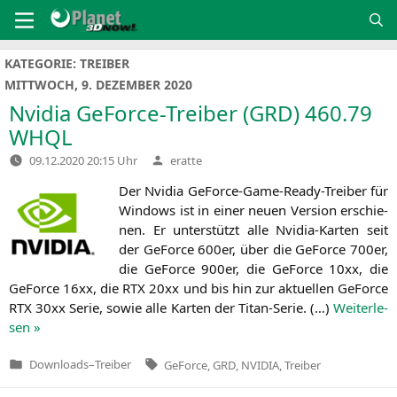
Zum
Inhalt
springen
KATEGORIE:
TREIBER
MITTWOCH, 9. DEZEMBER 2020
Nvidia GeForce-Treiber (
GRD
) 460.79
WHQL
Verfasst
09.12.2020 20:15 Uhr
eratte
von
Der Nvi­dia GeForce-Game-Rea­dy-Trei­ber für
Win­dows ist in einer neu­en Ver­si­on erschie­
nen. Er unter­stützt alle Nvi­dia-Kar­ten seit
der GeForce 600er, über die GeForce 700er,
die GeForce 900er, die GeForce 10xx, die
GeForce 16xx, die
RTX
20xx und bis hin zur aktu­el­len GeForce
RTX
30xx Serie, sowie alle Kar­ten der Titan-Serie. (…)
Wei­ter­le­
sen »
Tags:
Downloads
–
Treiber
GeForce
,
GRD
,
NVIDIA
,
Treiber
Veröffentlicht
in