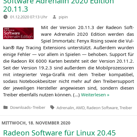
Software Adrenalin 2020 Edition
20.11.3
Verfasst
01.12.2020 07:13 Uhr
pipin
von
Mit der Ver­si­on 20.11.3 der Rade­on Soft­
ware Adre­na­lin 2020 Edi­ti­on wer­den das
Spiel Immor­tals: Fenyx Rising sowie die Vul­
kan® Ray Tra­cing Exten­si­ons unter­stützt. Außer­dem wur­den
eini­ge Feh­ler — vor allem in Spie­len — beho­ben. Sup­port für
die Rade­on
RX
6000 Kar­ten besteht seit der Ver­si­on 20.11.2.
Seit der Ver­si­on 19.2.3 sind außer­dem die Mobil­pro­zes­so­ren
mit inte­grier­ter Vega-Gra­fik mit dem Trei­ber kom­pa­ti­bel,
sodass Note­book­be­sit­zer nicht mehr auf den Trei­ber­sup­port
der jewei­li­gen Her­stel­ler ange­wie­sen sind, son­dern die­sen
Trei­ber eben­falls nut­zen kön­nen. (…)
Wei­ter­le­sen »
Tags:
Downloads
–
Treiber
Adrenalin
,
AMD
,
Radeon Software
,
Treiber
Veröffentlicht
in
MITTWOCH, 18. NOVEMBER 2020
Radeon Software für Linux 20.45