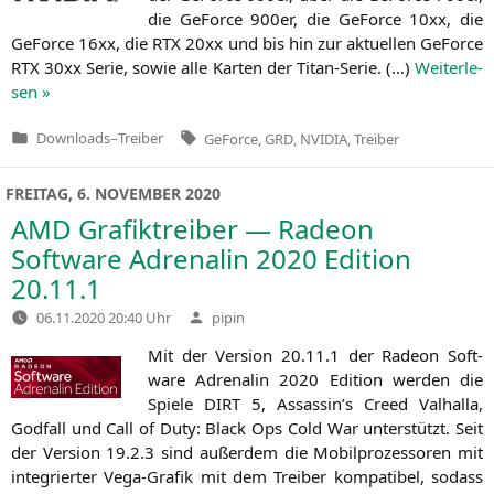
die GeForce 900er, die GeForce 10xx, die
GeForce 16xx, die
RTX
20xx und bis hin zur aktu­el­len GeForce
RTX
30xx Serie, sowie alle Kar­ten der Titan-Serie. (…)
Wei­ter­le­
sen »
Tags:
Downloads
–
Treiber
GeForce
,
GRD
,
NVIDIA
,
Treiber
Veröffentlicht
in
FREITAG, 6. NOVEMBER 2020
AMD
Grafiktreiber — Radeon
Software Adrenalin 2020 Edition
20.11.1
Verfasst
06.11.2020 20:40 Uhr
pipin
von
Mit der Ver­si­on 20.11.1 der Rade­on Soft­
ware Adre­na­lin 2020 Edi­ti­on wer­den die
Spie­le
DIRT
5, Assassin’s Creed Val­hal­la,
God­fall und Call of Duty: Black Ops Cold War unter­stützt. Seit
der Ver­si­on 19.2.3 sind außer­dem die Mobil­pro­zes­so­ren mit
inte­grier­ter Vega-Gra­fik mit dem Trei­ber kom­pa­ti­bel, sodass