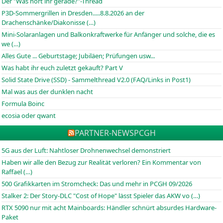
Der "Was hört ihr gerade?"-Thread
P3D-Sommergrillen in Dresden.....8.8.2026 an der
Drachenschänke/Diakonisse (…)
Mini-Solaranlagen und Balkonkraftwerke für Anfänger und solche, die es
we (…)
Alles Gute ... Geburtstage; Jubiläen; Prüfungen usw...
Was habt ihr euch zuletzt gekauft? Part V
Solid State Drive (SSD) - Sammelthread V2.0 (FAQ/Links in Post1)
Mal was aus der dunklen nacht
Formula Boinc
ecosia oder qwant
PARTNER-NEWS
PCGH
5G aus der Luft: Nahtloser Drohnenwechsel demonstriert
Haben wir alle den Bezug zur Realität verloren? Ein Kommentar von
Raffael (…)
500 Grafikkarten im Stromcheck: Das und mehr in PCGH 09/2026
Stalker 2: Der Story-DLC "Cost of Hope" lässt Spieler das AKW vo (…)
RTX 5090 nur mit acht Mainboards: Händler schnürt absurdes Hardware-
Paket