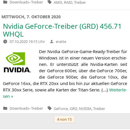
Tags:
Downloads
–
Treiber
AMD
,
RAID
,
Treiber
Veröffentlicht
in
MITTWOCH, 7. OKTOBER 2020
Nvidia GeForce-Treiber (
GRD
) 456.71
WHQL
Verfasst
07.10.2020 19:15 Uhr
eratte
von
Der Nvi­dia GeForce-Game-Rea­dy-Trei­ber für
Win­dows ist in einer neu­en Ver­si­on erschie­
nen. Er unter­stützt alle Nvi­dia-Kar­ten seit
der GeForce 600er, über die GeForce 700er,
die GeForce 900er, die GeForce 10xx, die
GeForce 16xx, die
RTX
20xx und bis hin zur aktu­el­len GeForce
RTX
30xx Serie, sowie alle Kar­ten der Titan-Serie. (…)
Wei­ter­le­
sen »
Tags:
Downloads
–
Treiber
GeForce
,
GRD
,
NVIDIA
,
Treiber
Veröffentlicht
in
Beitragsnavigation
4 von 15