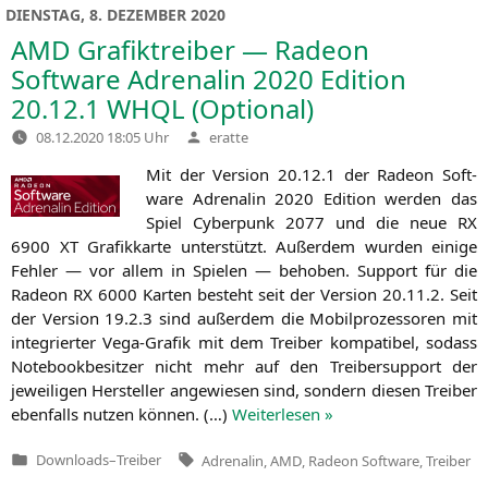
DIENSTAG, 8. DEZEMBER 2020
AMD
Grafiktreiber — Radeon
Software Adrenalin 2020 Edition
20.12.1
WHQL
(Optional)
Verfasst
08.12.2020 18:05 Uhr
eratte
von
Mit der Ver­si­on 20.12.1 der Rade­on Soft­
ware Adre­na­lin 2020 Edi­ti­on wer­den das
Spiel Cyber­punk 2077 und die neue
RX
6900
XT
Gra­fik­kar­te unter­stützt. Außer­dem wur­den eini­ge
Feh­ler — vor allem in Spie­len — beho­ben. Sup­port für die
Rade­on
RX
6000 Kar­ten besteht seit der Ver­si­on 20.11.2. Seit
der Ver­si­on 19.2.3 sind außer­dem die Mobil­pro­zes­so­ren mit
inte­grier­ter Vega-Gra­fik mit dem Trei­ber kom­pa­ti­bel, sodass
Note­book­be­sit­zer nicht mehr auf den Trei­ber­sup­port der
jewei­li­gen Her­stel­ler ange­wie­sen sind, son­dern die­sen Trei­ber
eben­falls nut­zen kön­nen. (…)
Wei­ter­le­sen »
Tags:
Downloads
–
Treiber
Adrenalin
,
AMD
,
Radeon Software
,
Treiber
Veröffentlicht
in