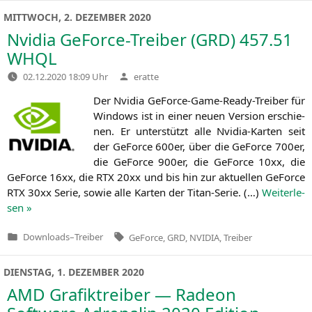
MITTWOCH, 2. DEZEMBER 2020
Nvidia GeForce-Treiber (
GRD
) 457.51
WHQL
Verfasst
02.12.2020 18:09 Uhr
eratte
von
Der Nvi­dia GeForce-Game-Rea­dy-Trei­ber für
Win­dows ist in einer neu­en Ver­si­on erschie­
nen. Er unter­stützt alle Nvi­dia-Kar­ten seit
der GeForce 600er, über die GeForce 700er,
die GeForce 900er, die GeForce 10xx, die
GeForce 16xx, die
RTX
20xx und bis hin zur aktu­el­len GeForce
RTX
30xx Serie, sowie alle Kar­ten der Titan-Serie. (…)
Wei­ter­le­
sen »
Tags:
Downloads
–
Treiber
GeForce
,
GRD
,
NVIDIA
,
Treiber
Veröffentlicht
in
DIENSTAG, 1. DEZEMBER 2020
AMD
Grafiktreiber — Radeon