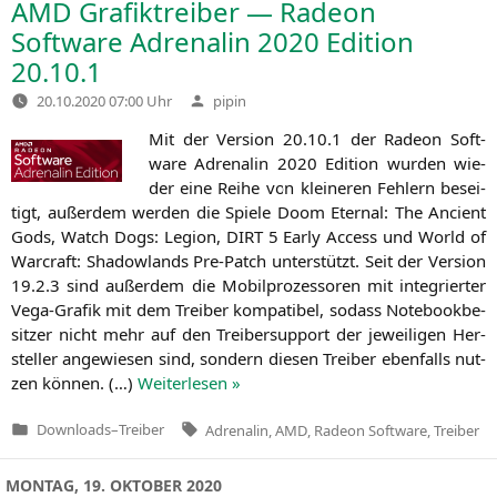
AMD
Grafiktreiber — Radeon
Software Adrenalin 2020 Edition
20.10.1
Verfasst
20.10.2020 07:00 Uhr
pipin
von
Mit der Ver­si­on 20.10.1 der Rade­on Soft­
ware Adre­na­lin 2020 Edi­ti­on wur­den wie­
der eine Rei­he von klei­ne­ren Feh­lern besei­
tigt, außer­dem wer­den die Spie­le Doom Eter­nal: The Anci­ent
Gods, Watch Dogs: Legi­on,
DIRT
5 Ear­ly Access und World of
War­craft: Shadow­lands Pre-Patch unter­stützt. Seit der Ver­si­on
19.2.3 sind außer­dem die Mobil­pro­zes­so­ren mit inte­grier­ter
Vega-Gra­fik mit dem Trei­ber kom­pa­ti­bel, sodass Note­book­be­
sit­zer nicht mehr auf den Trei­ber­sup­port der jewei­li­gen Her­
stel­ler ange­wie­sen sind, son­dern die­sen Trei­ber eben­falls nut­
zen kön­nen. (…)
Wei­ter­le­sen »
Tags:
Downloads
–
Treiber
Adrenalin
,
AMD
,
Radeon Software
,
Treiber
Veröffentlicht
in
MONTAG, 19. OKTOBER 2020