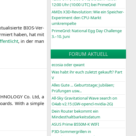
12:00 Uhr (10:00
UTC
) bei PrimeGrid
AMDs X3D-Revolution: Wie ein Speicher-
Experiment den CPU-Markt
umkrempelte
tua­li­sier­te BIOS-Ver­
PrimeGrid: National Egg Day Challenge
r­miert haben, hat mit
3.–10. Juni
­fent­licht
, in der man
FORUM AKTUELL
ecosia oder qwant
Was habt ihr euch zuletzt gekauft? Part
V
Alles Gute ... Geburtstage; Jubiläen;
Prüfungen usw...
CHNOLOGY
Co. Ltd, a
All-Sky Gravitational Wave search on
oards. With a simp­le
O4ab v2.15 (GW-opencl-nvidia-2G)
Dein Router bekommt ein
Mindesthaltbarkeitsdatum
ASUS Prime B550M-K WIFI
P3D-Sommergrillen in