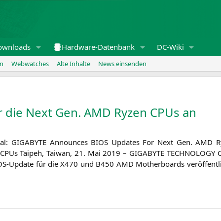
ownloads
Hardware-Datenbank
DC-Wiki
en
Webwatches
Alte Inhalte
News einsenden
 die Next Gen.
AMD
Ryzen CPUs an
nal:
GIGABYTE
Announ­ces
BIOS
Updates For Next Gen.
AMD
Ry
PUs Tai­peh, Tai­wan, 21. Mai 2019 –
GIGABYTE
TECHNOLOGY
C
BIOS-Update für die
X470
und
B450
AMD
Mother­boards ver­öf­fent­