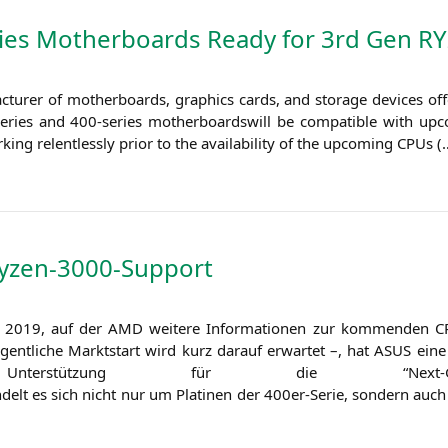
ies Motherboards Ready for 3rd Gen
RY
ac­tu­rer of mother­boards, gra­phics cards, and sto­rage devices of
ries and 400-series mother­boards­will be com­pa­ti­ble with u
ng relent­less­ly pri­or to the avai­la­bi­li­ty of the upco­ming CPUs 
yzen-3000-Support
 2019, auf der
AMD
wei­te­re Infor­ma­tio­nen zur kom­men­den C
gent­li­che Markt­start wird kurz dar­auf erwar­tet –, hat
ASUS
eine 
 die Unter­stüt­zung für die “
delt es sich nicht nur um Pla­ti­nen der 400er-Serie, son­dern auc