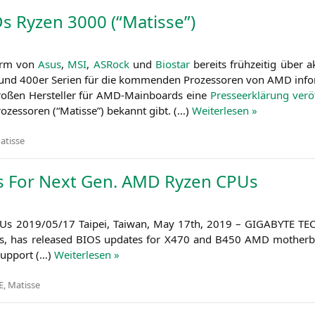
s Ryzen 3000 (“Matisse”)
Form von
Asus
,
MSI
,
ASRock
und
Bio­star
bereits früh­zei­tig über ak
nd 400er Seri­en für die kom­men­den Pro­zes­so­ren von
AMD
info
ro­ßen Her­stel­ler für AMD-Main­boards eine
Pres­se­er­klä­rung ver­öf
­zes­so­ren (“Matis­se”) bekannt gibt. (…)
Wei­ter­le­sen »
atisse
 For Next Gen.
AMD
Ryzen CPUs
s 2019/05/17 Tai­pei, Tai­wan, May 17th, 2019 –
GIGABYTE
TE
ds, has released
BIOS
updates for
X470
and
B450
AMD
mother­b
 sup­port (…)
Wei­ter­le­sen »
E
,
Matisse