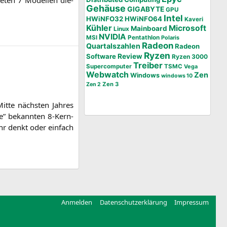
Gehäuse
GIGABYTE
GPU
Intel
HWiNFO32
HWiNFO64
Kaveri
Kühler
Microsoft
Mainboard
Linux
NVIDIA
MSI
Pentathlon
Polaris
Radeon
Quartalszahlen
Radeon
Ryzen
Software
Review
Ryzen 3000
Treiber
Supercomputer
TSMC
Vega
Webwatch
Zen
Windows
windows 10
Zen 3
Zen 2
t­te nächs­ten Jah­res
me” bekann­ten 8‑Kern-
ihr denkt oder ein­fach
Anmelden
Datenschutzerklärung
Impressum