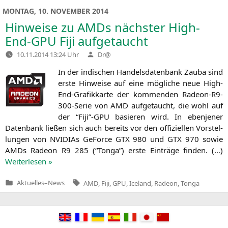
MONTAG, 10. NOVEMBER 2014
Hinweise zu AMDs nächster High-
End-GPU Fiji aufgetaucht
Verfasst
10.11.2014 13:24 Uhr
Dr@
von
In der indi­schen Han­dels­da­ten­bank Zau­ba sind
ers­te Hin­wei­se auf eine mög­li­che neue High-
End-Gra­fik­kar­te der kom­men­den Rade­on-R9-
300-Serie von
AMD
auf­ge­taucht, die wohl auf
der “Fiji”-GPU basie­ren wird. In eben­je­ner
Daten­bank lie­ßen sich auch bereits vor den offi­zi­el­len Vor­stel­
lun­gen von NVI­DI­As GeForce
GTX
980 und
GTX
970 sowie
AMDs Rade­on
R9
285 (“Ton­ga”) ers­te Ein­trä­ge fin­den. (…)
Wei­ter­le­sen »
Tags:
Aktuelles
–
News
AMD
,
Fiji
,
GPU
,
Iceland
,
Radeon
,
Tonga
Veröffentlicht
in