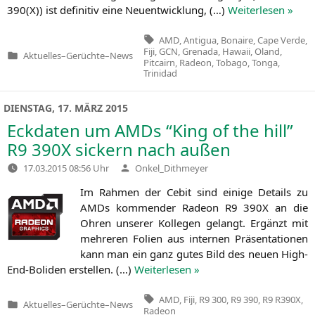
390(X)) ist defi­ni­tiv eine Neu­ent­wick­lung, (…)
Wei­ter­le­sen »
Tags:
AMD
,
Antigua
,
Bonaire
,
Cape Verde
,
Fiji
,
GCN
,
Grenada
,
Hawaii
,
Oland
,
Aktuelles
–
Gerüchte
–
News
Veröffentlicht
Pitcairn
,
Radeon
,
Tobago
,
Tonga
,
in
Trinidad
DIENSTAG, 17. MÄRZ 2015
Eckdaten um AMDs “King of the hill”
R9
390X
sickern nach außen
Verfasst
17.03.2015 08:56 Uhr
Onkel_Dithmeyer
von
Im Rah­men der Cebit sind eini­ge Details zu
AMDs kom­men­der Rade­on
R9
390X
an die
Ohren unse­rer Kol­le­gen gelangt. Ergänzt mit
meh­re­ren Foli­en aus inter­nen Prä­sen­ta­tio­nen
kann man ein ganz gutes Bild des neu­en High-
End-Boli­den erstel­len. (…)
Wei­ter­le­sen »
Tags:
AMD
,
Fiji
,
R9 300
,
R9 390
,
R9 R390X
,
Aktuelles
–
Gerüchte
–
News
Veröffentlicht
Radeon