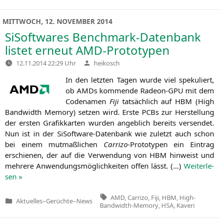
in
MITTWOCH, 12. NOVEMBER 2014
SiSoftwares Benchmark-Datenbank
listet erneut AMD-Prototypen
Verfasst
12.11.2014 22:29 Uhr
heikosch
von
In den letz­ten Tagen wur­de viel spe­ku­liert,
ob AMDs kom­men­de Rade­on-GPU mit dem
Code­na­men
Fiji
tat­säch­lich auf
HBM
(High
Band­width Memo­ry) set­zen wird. Ers­te PCBs zur Her­stel­lung
der ers­ten Gra­fik­kar­ten wur­den angeb­lich bereits ver­sen­det.
Nun ist in der SiS­oft­ware-Daten­bank wie zuletzt auch schon
bei einem mut­maß­li­chen
Car­ri­zo
-Pro­to­ty­pen ein Ein­trag
erschie­nen, der auf die Ver­wen­dung von
HBM
hin­weist und
meh­re­re Anwen­dungs­mög­lich­kei­ten offen lässt. (…)
Wei­ter­le­
sen »
Tags:
AMD
,
Carrizo
,
Fiji
,
HBM
,
High-
Aktuelles
–
Gerüchte
–
News
Veröffentlicht
Bandwidth-Memory
,
HSA
,
Kaveri
in