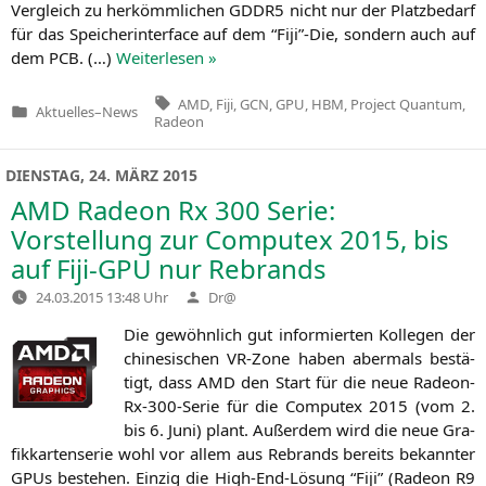
Ver­gleich zu her­kömm­li­chen
GDDR5
nicht nur der Platz­be­darf
für das Spei­cher­in­ter­face auf dem “Fiji”-Die, son­dern auch auf
dem
PCB
. (…)
Wei­ter­le­sen »
Tags:
AMD
,
Fiji
,
GCN
,
GPU
,
HBM
,
Project Quantum
,
Aktuelles
–
News
Veröffentlicht
Radeon
in
DIENSTAG, 24. MÄRZ 2015
AMD
Radeon Rx 300 Serie:
Vorstellung zur Computex 2015, bis
auf Fiji-GPU nur Rebrands
Verfasst
24.03.2015 13:48 Uhr
Dr@
von
Die gewöhn­lich gut infor­mier­ten Kol­le­gen der
chi­ne­si­schen VR-Zone haben aber­mals bestä­
tigt, dass
AMD
den Start für die neue Rade­on-
Rx-300-Serie für die Com­putex 2015 (vom 2.
bis 6. Juni) plant. Außer­dem wird die neue Gra­
fik­kar­ten­se­rie wohl vor allem aus Rebrands bereits bekann­ter
GPUs bestehen. Ein­zig die High-End-Lösung “Fiji” (Rade­on
R9