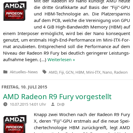
Mit der Rade­on
R9
Nano kün­digt
AMD
heu­te
die drit­te Gra­fik­kar­te auf Basis der “Fiji”-GPU
und HBM-Tech­no­lo­gie an. Die Platz­erspar­nis
auf dem
PCB
, wel­che die Ver­ei­ni­gung von
GPU
und 4 GiB High-Band­width Memo­ry (
HBM
) auf
einem Inter­po­ser ermög­licht, wird bei der Nano kon­se­quent
genutzt, um erst­mals High-End-Per­for­mance im Mini-ITX-For­
mat anzu­bie­ten. Ent­spre­chend soll die Per­for­mance auf dem
Niveau der Rade­on
R9
Fury bei deut­lich gerin­ge­rer Leis­tungs­
auf­nah­me lie­gen. (…)
Wei­ter­le­sen »
Tags:
Aktuelles
–
News
AMD
,
Fiji
,
GCN
,
HBM
,
Mini-ITX
,
Nano
,
Radeon
Veröffentlicht
in
FREITAG, 10. JULI 2015
AMD
Radeon
R9
Fury vorgestellt
Verfasst
10.07.2015 14:01 Uhr
Dr@
von
Knapp zwei Wochen nach der Rade­on
R9
Fury
X, deren “Fiji”-GPU erst­mals auf die neue Spei­
cher­tech­no­lo­gie
HBM
zurück­greift, legt
AMD