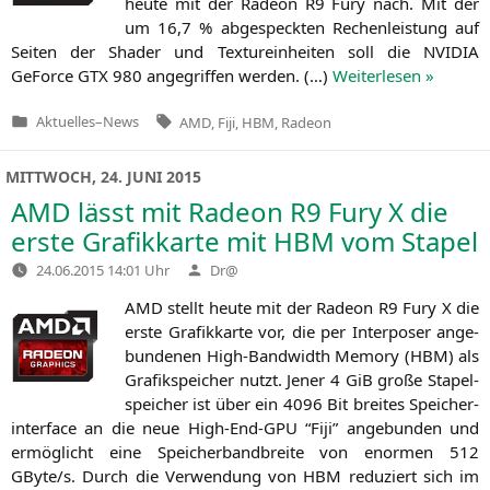
heu­te mit der Rade­on
R9
Fury nach. Mit der
um 16,7 % abge­speck­ten Rechen­leis­tung auf
Sei­ten der Shader und Tex­tu­r­ein­hei­ten soll die
NVIDIA
GeForce
GTX
980 ange­grif­fen wer­den. (…)
Wei­ter­le­sen »
Tags:
Aktuelles
–
News
AMD
,
Fiji
,
HBM
,
Radeon
Veröffentlicht
in
MITTWOCH, 24. JUNI 2015
AMD
lässt mit Radeon
R9
Fury X die
erste Grafikkarte mit
HBM
vom Stapel
Verfasst
24.06.2015 14:01 Uhr
Dr@
von
AMD
stellt heu­te mit der Rade­on
R9
Fury X die
ers­te Gra­fik­kar­te vor, die per Inter­po­ser ange­
bun­de­nen High-Band­width Memo­ry (
HBM
) als
Gra­fik­spei­cher nutzt. Jener 4 GiB gro­ße Sta­pel­
spei­cher ist über ein 4096 Bit brei­tes Spei­cher­
in­ter­face an die neue High-End-GPU “Fiji” ange­bun­den und
ermög­licht eine Spei­cher­band­brei­te von enor­men 512
GByte/s. Durch die Ver­wen­dung von
HBM
redu­ziert sich im