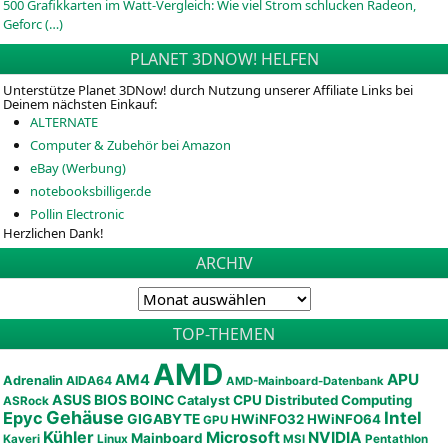
500 Grafikkarten im Watt-Vergleich: Wie viel Strom schlucken Radeon,
Geforc (…)
PLANET 3DNOW! HELFEN
Unterstütze Planet 3DNow! durch Nutzung unserer Affiliate Links bei
Deinem nächsten Einkauf:
ALTERNATE
Computer & Zubehör bei Amazon
eBay (Werbung)
notebooksbilliger.de
Pollin Electronic
Herzlichen Dank!
ARCHIV
TOP-THEMEN
AMD
APU
AM4
Adrenalin
AIDA64
AMD-Mainboard-Datenbank
ASUS
BIOS
BOINC
CPU
Distributed Computing
Catalyst
ASRock
Gehäuse
Epyc
Intel
GIGABYTE
HWiNFO32
HWiNFO64
GPU
Kühler
Microsoft
NVIDIA
Mainboard
Kaveri
Linux
MSI
Pentathlon