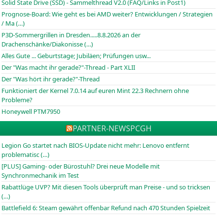
Solid State Drive (SSD) - Sammelthread V2.0 (FAQ/Links in Post1)
Prognose-Board: Wie geht es bei AMD weiter? Entwicklungen / Strategien
/ Ma (…)
P3D-Sommergrillen in Dresden.....8.8.2026 an der
Drachenschänke/Diakonisse (…)
Alles Gute ... Geburtstage; Jubiläen; Prüfungen usw...
Der "Was macht ihr gerade?"-Thread - Part XLII
Der "Was hört ihr gerade?"-Thread
Funktioniert der Kernel 7.0.14 auf euren Mint 22.3 Rechnern ohne
Probleme?
Honeywell PTM7950
PARTNER-NEWS
PCGH
Legion Go startet nach BIOS-Update nicht mehr: Lenovo entfernt
problematisc (…)
[PLUS] Gaming- oder Bürostuhl? Drei neue Modelle mit
Synchronmechanik im Test
Rabattlüge UVP? Mit diesen Tools überprüft man Preise - und so tricksen
(…)
Battlefield 6: Steam gewährt offenbar Refund nach 470 Stunden Spielzeit