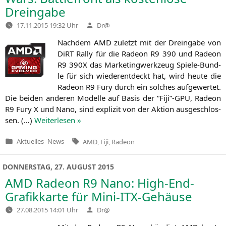
Dreingabe
Verfasst
17.11.2015 19:32 Uhr
Dr@
von
Nach­dem
AMD
zuletzt mit der Drein­ga­be von
DiRT Ral­ly für die Rade­on
R9
390 und Rade­on
R9
390X
das Mar­ke­ting­werk­zeug Spie­le-Bund­
le für sich wie­der­ent­deckt hat, wird heu­te die
Rade­on
R9
Fury durch ein sol­ches auf­ge­wer­tet.
Die bei­den ande­ren Model­le auf Basis der “Fiji”-GPU, Rade­on
R9
Fury X und Nano, sind expli­zit von der Akti­on aus­ge­schlos­
sen. (…)
Wei­ter­le­sen »
Tags:
Aktuelles
–
News
AMD
,
Fiji
,
Radeon
Veröffentlicht
in
DONNERSTAG, 27. AUGUST 2015
AMD
Radeon
R9
Nano: High-End-
Grafikkarte für Mini-ITX-Gehäuse
Verfasst
27.08.2015 14:01 Uhr
Dr@
von