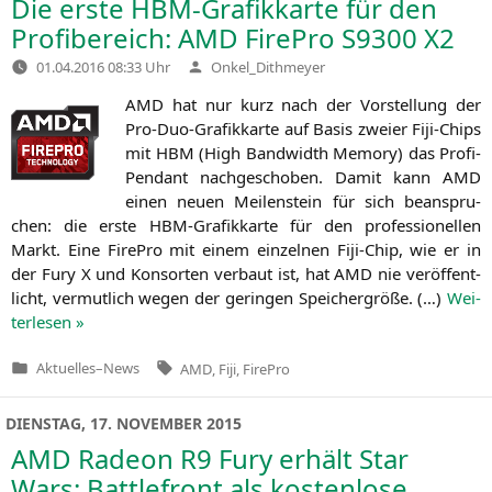
Die erste HBM-Grafikkarte für den
Profibereich:
AMD
FirePro
S9300
X2
Verfasst
01.04.2016 08:33 Uhr
Onkel_Dithmeyer
von
AMD
hat nur kurz nach der Vor­stel­lung der
Pro-Duo-Gra­fik­kar­te auf Basis zwei­er Fiji-Chips
mit
HBM
(High Band­width Memo­ry) das Pro­fi-
Pen­dant nach­ge­scho­ben. Damit kann
AMD
einen neu­en Mei­len­stein für sich bean­spru­
chen: die ers­te HBM-Gra­fik­kar­te für den pro­fes­sio­nel­len
Markt. Eine Fire­Pro mit einem ein­zel­nen Fiji-Chip, wie er in
der Fury X und Kon­sor­ten ver­baut ist, hat
AMD
nie ver­öf­fent­
licht, ver­mut­lich wegen der gerin­gen Spei­cher­grö­ße. (…)
Wei­
ter­le­sen »
Tags:
Aktuelles
–
News
AMD
,
Fiji
,
FirePro
Veröffentlicht
in
DIENSTAG, 17. NOVEMBER 2015
AMD
Radeon
R9
Fury erhält Star
Wars: Battlefront als kostenlose