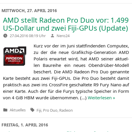
in
MITTWOCH, 27. APRIL 2016
AMD
stellt Radeon Pro Duo vor: 1.499
US-Dollar und zwei Fiji-GPUs (Update)
Verfasst
27.04.2016 08:19 Uhr
Nero24
von
Kurz vor der im Juni statt­fin­den­den Com­putex,
zu der die neue Gra­fik­chip-Gene­ra­ti­on
AMD
Pola­ris erwar­tet wird, hat
AMD
sei­ner aktu­el­
len Bau­rei­he ein neu­es Obendrü­ber-Modell
beschert. Die
AMD
Rade­on Pro Duo genann­te
Kar­te besteht aus zwei Fiji-GPUs. Die Pro Duo besteht damit
prak­tisch aus zwei ins Cross­Fi­re geschal­te­te
R9
Fury Nano auf
einer Kar­te. Auch der für die Furys typi­sche Spei­cher in Form
von 4 GiB
HBM
wur­de über­nom­men. (…)
Wei­ter­le­sen »
Tags:
Aktuelles
Fiji
,
Pro Duo
,
Radeon
Veröffentlicht
in
FREITAG, 1. APRIL 2016