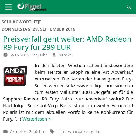
Zum
Inhalt
springen
SCHLAGWORT:
FIJI
DONNERSTAG, 29. SEPTEMBER 2016
Preisverfall geht weiter:
AMD
Radeon
R9
Fury für 299
EUR
Verfasst
29.09.2016 11:23 Uhr
Nero24
von
In den letz­ten Wochen scheint ins­be­son­de­re
beim Her­stel­ler Sap­phi­re eine Art Abver­kauf
ein­zu­set­zen. Die Kar­ten der haus­ei­ge­nen Fury-
Seri­en wer­den suk­zes­si­ve bil­li­ger und sind nun
zum ers­ten Mal unter 300
EUR
gefal­len für die
Sap­phi­re Rade­on
R9
Fury Nit­ro. Nur Abver­kauf wofür? Die
Nach­fol­ger-Serie auf Vega-Basis ist noch in wei­ter Fer­ne und
Pola­ris ist mit dem aktu­el­len Port­fo­lio kei­ne Kon­kur­renz für
Fury. (…)
Wei­ter­le­sen »
Tags:
Aktuelles
–
Gerüchte
Fiji
,
Fury
,
HBM
,
Sapphire
Veröffentlicht