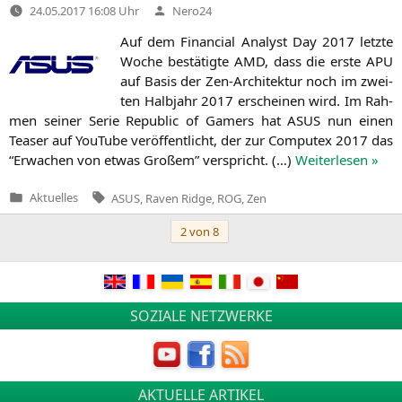
Verfasst
24.05.2017 16:08 Uhr
Nero24
von
Auf dem Finan­cial Ana­lyst Day 2017 letz­te
Woche bestä­tig­te
AMD
, dass die ers­te
APU
auf Basis der Zen-Archi­tek­tur noch im zwei­
ten Halb­jahr 2017 erschei­nen wird. Im Rah­
men sei­ner Serie Repu­blic of Gamers hat
ASUS
nun einen
Teaser auf You­Tube ver­öf­fent­licht, der zur Com­putex 2017 das
“Erwa­chen von etwas Gro­ßem” ver­spricht. (…)
Wei­ter­le­sen »
Tags:
Aktuelles
ASUS
,
Raven Ridge
,
ROG
,
Zen
Veröffentlicht
in
Beitragsnavigation
2 von 8
SOZIALE NETZWERKE
AKTUELLE ARTIKEL