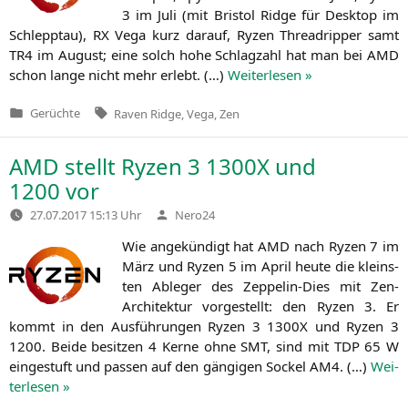
3 im Juli (mit Bris­tol Ridge für Desk­top im
Schlepp­tau),
RX
Vega kurz dar­auf, Ryzen Thre­ad­rip­per samt
TR4
im August; eine solch hohe Schlag­zahl hat man bei
AMD
schon lan­ge nicht mehr erlebt. (…)
Wei­ter­le­sen »
Tags:
Gerüchte
Raven Ridge
,
Vega
,
Zen
Veröffentlicht
in
AMD
stellt Ryzen 3
1300X
und
1200 vor
Verfasst
27.07.2017 15:13 Uhr
Nero24
von
Wie ange­kün­digt hat
AMD
nach Ryzen 7 im
März und Ryzen 5 im April heu­te die kleins­
ten Able­ger des Zep­pe­lin-Dies mit Zen-
Archi­tek­tur vor­ge­stellt: den Ryzen 3. Er
kommt in den Aus­füh­run­gen Ryzen 3
1300X
und Ryzen 3
1200. Bei­de besit­zen 4 Ker­ne ohne
SMT
, sind mit
TDP
65 W
ein­ge­stuft und pas­sen auf den gän­gi­gen Sockel
AM4
. (…)
Wei­
ter­le­sen »