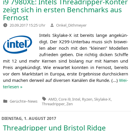
i9
7980XE
: Intels Threadripper-Konter
zeigt sich in ersten Benchmarks aus
Fernost
Verfasst
20.09.2017 15:25 Uhr
Onkel_Dithmeyer
von
Intels Skylake‑X ist bereits lan­ge ange­kün­
digt. Der X299-Unter­bau muss sich bis­wei­
len aber noch mit den “klei­nen” Model­len
zufrie­den geben. Die rich­tig dicken Schif­fe
mit 12 und mehr Ker­nen sind bis­lang nur mit Namen und
Preis ange­kün­digt. Wie erwar­tet konn­ten in Fern­ost, bereits
vor dem Markt­start in Euro­pa, ers­te Ergeb­nis­se durch­si­ckern
und machen der­weil auf diver­sen Kanä­len die Run­de. (…)
Wei­
ter­le­sen »
Tags:
AMD
,
Core i9
,
Intel
,
Ryzen
,
Skylake-X
,
Gerüchte
–
News
Veröffentlicht
Threadripper
,
Zen
in
DIENSTAG, 1. AUGUST 2017
Threadripper und Bristol Ridge