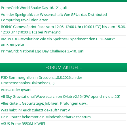
PrimeGrid: World Snake Day 16.–21. Juli
Von der Spielgrafik zur Wissenschaft: Wie GPUs das Distributed
Computing revolutionierten
BOINC
Games: Sprint Race vom 12.06. 12:00 Uhr (10:00
UTC
) bis zum 15.06.
12:00 Uhr (10:00
UTC
) bei PrimeGrid
AMDs X3D-Revolution: Wie ein Speicher-Experiment den CPU-Markt
umkrempelte
PrimeGrid: National Egg Day Challenge 3.–10. Juni
FORUM AKTUELL
P3D-Sommergrillen in Dresden.....8.8.2026 an der
Drachenschänke/Diakonisse (…)
ecosia oder qwant
All-Sky Gravitational Wave search on O4ab v2.15 (GW-opencl-nvidia-2G)
Alles Gute ... Geburtstage; Jubiläen; Prüfungen usw...
Was habt ihr euch zuletzt gekauft? Part V
Dein Router bekommt ein Mindesthaltbarkeitsdatum
ASUS Prime B550M-K WIFI