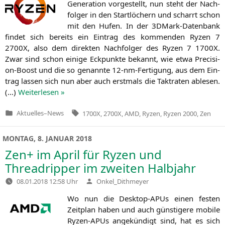
Gene­ra­ti­on vor­ge­stellt, nun steht der Nach­
fol­ger in den Start­lö­chern und scharrt schon
mit den Hufen. In der 3DMark-Daten­bank
fin­det sich bereits ein Ein­trag des kom­men­den Ryzen 7
2700X
, also dem direk­ten Nach­fol­ger des Ryzen 7
1700X
.
Zwar sind schon eini­ge Eck­punk­te bekannt, wie etwa Pre­cis­i­
on-Boost und die so genann­te 12-nm-Fer­ti­gung, aus dem Ein­
trag las­sen sich nun aber auch erst­mals die Takt­ra­ten able­sen.
(…)
Wei­ter­le­sen »
Tags:
Aktuelles
–
News
1700X
,
2700X
,
AMD
,
Ryzen
,
Ryzen 2000
,
Zen
Veröffentlicht
in
MONTAG, 8. JANUAR 2018
Zen+ im April für Ryzen und
Threadripper im zweiten Halbjahr
Verfasst
08.01.2018 12:58 Uhr
Onkel_Dithmeyer
von
Wo nun die Desk­top-APUs einen fes­ten
Zeit­plan haben und auch güns­ti­ge­re mobi­le
Ryzen-APUs ange­kün­digt sind, hat es sich