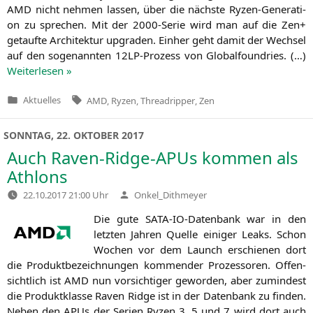
AMD
nicht neh­men las­sen, über die nächs­te Ryzen-Gene­ra­ti­
on zu spre­chen. Mit der 2000-Serie wird man auf die Zen+
getauf­te Archi­tek­tur upgraden. Ein­her geht damit der Wech­sel
auf den soge­nann­ten 12LP-Pro­zess von Glo­bal­found­ries. (…)
Wei­ter­le­sen »
Tags:
Aktuelles
AMD
,
Ryzen
,
Threadripper
,
Zen
Veröffentlicht
in
SONNTAG, 22. OKTOBER 2017
Auch Raven-Ridge-APUs kommen als
Athlons
Verfasst
22.10.2017 21:00 Uhr
Onkel_Dithmeyer
von
Die gute SATA-IO-Daten­bank war in den
letz­ten Jah­ren Quel­le eini­ger Leaks. Schon
Wochen vor dem Launch erschie­nen dort
die Pro­dukt­be­zeich­nun­gen kom­men­der Pro­zes­so­ren. Offen­
sicht­lich ist
AMD
nun vor­sich­ti­ger gewor­den, aber zumin­dest
die Pro­dukt­klas­se Raven Ridge ist in der Daten­bank zu fin­den.
Neben den APUs der Seri­en Ryzen 3, 5 und 7 wird dort auch