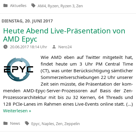
Tags:
Aktuelles
AM4
,
Ryzen
,
Ryzen 3
,
Zen
Veröffentlicht
in
DIENSTAG, 20. JUNI 2017
Heute Abend Live-Präsentation von
AMD
Epyc
Verfasst
20.06.2017 18:14 Uhr
Nero24
von
Wie
AMD
eben auf Twit­ter mit­ge­teilt hat,
fin­det heu­te um 3 Uhr
PM
Cen­tral Time
(
CT
), was unter Berück­sich­ti­gung sämt­li­cher
Som­mer­zeit­ver­schie­bun­gen 22 Uhr unse­rer
Zeit sein müss­te, die Prä­sen­ta­ti­on der kom­
men­den AMD-Epyc-Ser­ver-Pro­zes­so­ren auf Basis der Zen-
Pro­zes­sor­ar­chi­tek­tur mit bis zu 32 Ker­nen, 64 Threads und
128 PCIe-Lanes im Rah­men eines Live-Events online statt. (…)
Wei­ter­le­sen »
Tags:
News
Epyc
,
Naples
,
Zen
,
Zeppelin
Veröffentlicht
in