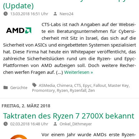
(Update)
Verfasst
13.03.2018 16:51 Uhr
Nero24
von
CTS-Labs ist nach Anga­ben auf der Web­sei­
te ein Bera­tungs­un­ter­neh­men für Cyber­si­
cher­heit mit Sitz in Isra­el, das sich auf die
Sicher­heit von ASICs und ein­ge­bet­te­ten Sys­te­men spe­zia­li­siert
hat. Die­se Fir­ma hat heu­te ein White­pa­per ver­öf­fent­licht, das
zahl­rei­che Sicher­heits­lü­cken rund um die Ryzen- und Epyc-
Platt­for­men von
AMD
auf­zei­gen soll. Doch wei­te­re Recher­
chen wer­fen Fra­gen auf. (…)
Wei­ter­le­sen »
Tags:
ASMedia
,
Chimera
,
CTS
,
Epyc
,
Fallout
,
Master Key
,
Gerüchte
Veröffentlicht
Promontory
,
Ryzen
,
Ryzenfall
,
Zen
in
FREITAG, 2. MÄRZ 2018
Taktraten des Ryzen 7
2700X
bekannt
Verfasst
02.03.2018 16:48 Uhr
Onkel_Dithmeyer
von
Vor einem Jahr wur­de AMDs ers­te Ryzen-