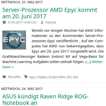
MITTWOCH, 31. MAI 2017
Server-Prozessor
AMD
Epyc kommt
am 20. Juni 2017
Verfasst
31.05.2017 13:43 Uhr
Nero24
von
Bereits vor eini­gen Wochen hat
AMD
Infor­
ma­tio­nen zu den kom­men­den Ser­ver-Pro­
zes­so­ren Epyc ver­öf­fent­licht . Auf der Com­
putex hat
AMD
nun bekannt­ge­ge­ben, dass
Epyc am 20. Juni 2017 vor­ge­stellt wird. Die
Gra­fik­be­schleu­ni­ger Rade­on Instinct
MI
auf Vega-Basis für
Machi­ne Lear­ning Auf­ga­ben sol­len zeit­nah fol­gen. (…)
Wei­ter­
le­sen »
Tags:
Aktuelles
Epyc
,
Naples
,
Sockel 4094
,
SR3
,
Zen
Veröffentlicht
in
MITTWOCH, 24. MAI 2017
ASUS
kündigt Raven Ridge ROG-
Notebook an