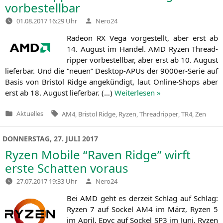
vorbestellbar
Verfasst
01.08.2017 16:29 Uhr
Nero24
von
Rade­on
RX
Vega vor­ge­stellt, aber erst ab
14. August im Han­del.
AMD
Ryzen Thre­ad­
rip­per vor­be­stell­bar, aber erst ab 10. August
lie­fer­bar. Und die “neu­en” Desk­top-APUs der 9000er-Serie auf
Basis von Bris­tol Ridge ange­kün­digt, laut Online-Shops aber
erst ab 18. August lie­fer­bar. (…)
Wei­ter­le­sen »
Tags:
Aktuelles
AM4
,
Bristol Ridge
,
Ryzen
,
Threadripper
,
TR4
,
Zen
Veröffentlicht
in
DONNERSTAG, 27. JULI 2017
Ryzen Mobile “Raven Ridge” wirft
erste Schatten voraus
Verfasst
27.07.2017 19:33 Uhr
Nero24
von
Bei
AMD
geht es der­zeit Schlag auf Schlag:
Ryzen 7 auf Sockel
AM4
im März, Ryzen 5
im April, Epyc auf Sockel
SP3
im Juni, Ryzen