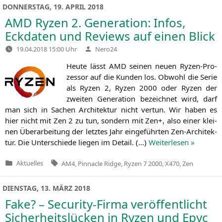
DONNERSTAG, 19. APRIL 2018
AMD
Ryzen 2. Generation: Infos,
Eckdaten und Reviews auf einen Blick
Verfasst
19.04.2018 15:00 Uhr
Nero24
von
Heu­te lässt
AMD
sei­nen neu­en Ryzen-Pro­­
zes­­sor auf die Kun­den los. Obwohl die Serie
als Ryzen 2, Ryzen 2000 oder Ryzen der
zwei­ten Gene­ra­ti­on bezeich­net wird, darf
man sich in Sachen Archi­tek­tur nicht ver­tun. Wir haben es
hier nicht mit Zen 2 zu tun, son­dern mit Zen+, also einer klei­
nen Über­ar­bei­tung der letz­tes Jahr ein­ge­führ­ten Zen-Archi­­tek­­
tur. Die Unter­schie­de lie­gen im Detail. (…)
Wei­ter­le­sen »
Tags:
Aktuelles
AM4
,
Pinnacle Ridge
,
Ryzen 7 2000
,
X470
,
Zen
Veröffentlicht
in
DIENSTAG, 13. MÄRZ 2018
Fake? – Security-Firma veröffentlicht
Sicherheitslücken in Ryzen und Epyc