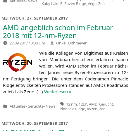
Aktuelles
–
News
Veröffentlicht
Kaby Lake R
,
Raven Ridge
,
Vega
,
Zen
in
MITTWOCH, 27. SEPTEMBER 2017
AMD
angeblich schon im Februar
2018 mit 12-nm-Ryzen
Verfasst
27.09.2017 13:08 Uhr
Onkel_Dithmeyer
von
Wie die Kol­le­gen von Digi­ti­mes aus Krei­sen
von Main­board­her­stel­lern erfah­ren haben
wol­len, wird
AMD
schon im Febru­ar nächs­
ten Jah­res neue Ryzen-Pro­zes­so­ren in 12-
nm-Fer­ti­gung brin­gen. Die unter dem Code­na­men Pin­na­cle
Ridge ent­wi­ckel­ten Pro­zes­so­ren stan­den auf AMDs Road­maps
zuletzt als Zen+. (…)
Wei­ter­le­sen »
Tags:
12 nm
,
12LP
,
AMD
,
Gerücht
,
Aktuelles
–
Gerüchte
–
News
Veröffentlicht
Pinnacle Ridge
,
Ryzen
,
Zen
in
MITTWOCH, 20. SEPTEMBER 2017