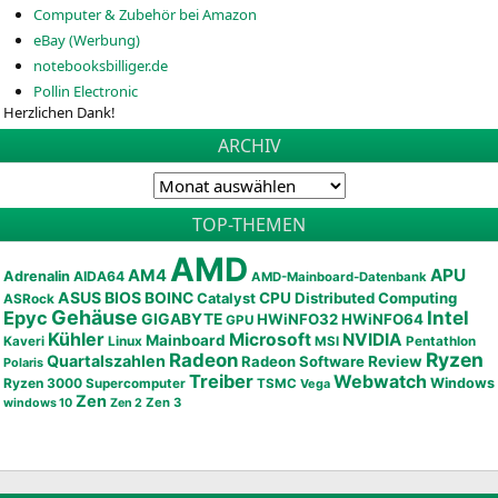
Computer & Zubehör bei Amazon
eBay (Werbung)
notebooksbilliger.de
Pollin Electronic
Herzlichen Dank!
ARCHIV
TOP-THEMEN
AMD
APU
AM4
Adrenalin
AIDA64
AMD-Mainboard-Datenbank
ASUS
BIOS
BOINC
CPU
Distributed Computing
Catalyst
ASRock
Gehäuse
Epyc
Intel
GIGABYTE
HWiNFO32
HWiNFO64
GPU
Kühler
Microsoft
NVIDIA
Mainboard
Kaveri
Linux
MSI
Pentathlon
Ryzen
Radeon
Quartalszahlen
Radeon Software
Review
Polaris
Treiber
Webwatch
Ryzen 3000
Windows
Supercomputer
TSMC
Vega
Zen
Zen 3
windows 10
Zen 2