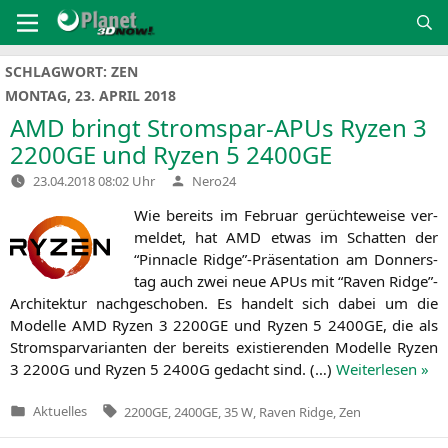
Zum
Inhalt
springen
SCHLAGWORT:
ZEN
MONTAG, 23. APRIL 2018
AMD
bringt Stromspar-APUs Ryzen 3
2200GE
und Ryzen 5
2400GE
Verfasst
23.04.2018 08:02 Uhr
Nero24
von
Wie bereits im Febru­ar gerüch­te­wei­se ver­
mel­det, hat
AMD
etwas im Schat­ten der
“Pin­na­cle Ridge”-Präsentation am Don­ners­
tag auch zwei neue APUs mit “Raven Ridge”-
Architektur nach­ge­scho­ben. Es han­delt sich dabei um die
Model­le
AMD
Ryzen 3
2200GE
und Ryzen 5
2400GE
, die als
Strom­spar­va­ri­an­ten der bereits exis­tie­ren­den Model­le Ryzen
3
2200G
und Ryzen 5
2400G
gedacht sind. (…)
Wei­ter­le­sen »
Tags:
Aktuelles
2200GE
,
2400GE
,
35 W
,
Raven Ridge
,
Zen
Veröffentlicht
in