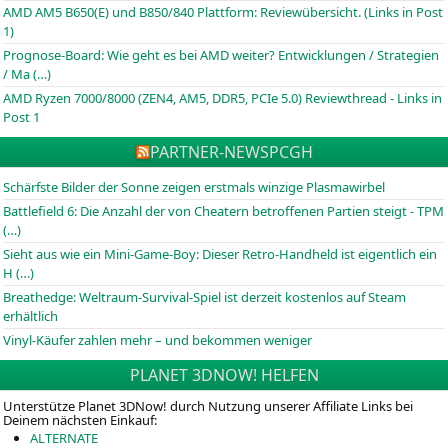
AMD AM5 B650(E) und B850/840 Plattform: Reviewübersicht. (Links in Post
1)
Prognose-Board: Wie geht es bei AMD weiter? Entwicklungen / Strategien
/ Ma (…)
AMD Ryzen 7000/8000 (ZEN4, AM5, DDR5, PCIe 5.0) Reviewthread - Links in
Post 1
PARTNER-NEWS
PCGH
Schärfste Bilder der Sonne zeigen erstmals winzige Plasmawirbel
Battlefield 6: Die Anzahl der von Cheatern betroffenen Partien steigt - TPM
(…)
Sieht aus wie ein Mini-Game-Boy: Dieser Retro-Handheld ist eigentlich ein
H (…)
Breathedge: Weltraum-Survival-Spiel ist derzeit kostenlos auf Steam
erhältlich
Vinyl-Käufer zahlen mehr – und bekommen weniger
PLANET 3DNOW! HELFEN
Unterstütze Planet 3DNow! durch Nutzung unserer Affiliate Links bei
Deinem nächsten Einkauf:
ALTERNATE